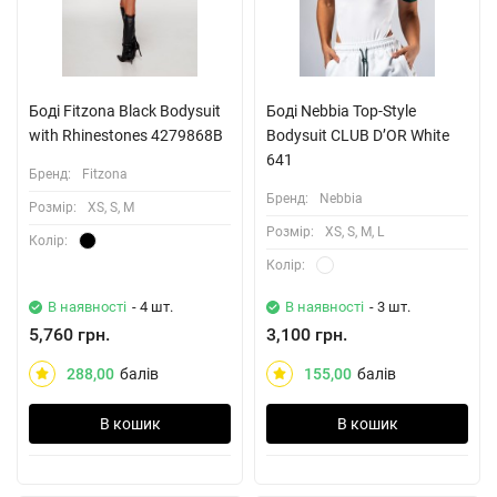
Боді Fitzona Black Bodysuit
Боді Nebbia Top-Style
with Rhinestones 4279868B
Bodysuit CLUB D’OR White
641
Бренд:
Fitzona
Бренд:
Nebbia
Розмiр:
XS, S, M
Розмiр:
XS, S, M, L
Колiр:
Колiр:
В наявності
- 4 шт.
В наявності
- 3 шт.
5,760 грн.
3,100 грн.
288,00
балів
155,00
балів
В кошик
В кошик