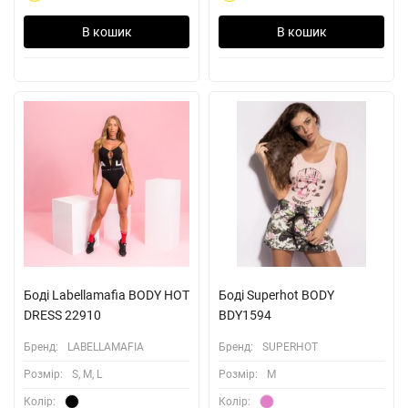
В кошик
В кошик
Боді Labellamafia BODY HOT
Боді Superhot BODY
DRESS 22910
BDY1594
Бренд:
LABELLAMAFIA
Бренд:
SUPERHOT
Розмiр:
S, M, L
Розмiр:
M
Колiр:
Колiр: