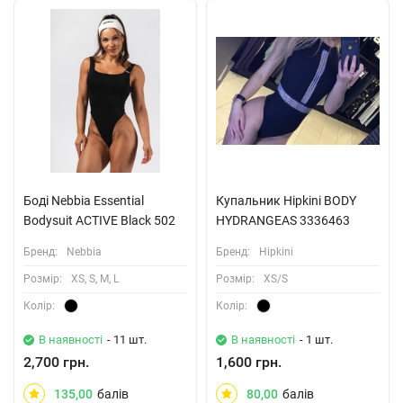
Боді Nebbia Essential
Купальник Hipkini BODY
Bodysuit ACTIVE Black 502
HYDRANGEAS 3336463
Бренд:
Nebbia
Бренд:
Hipkini
Розмiр:
XS, S, M, L
Розмiр:
XS/S
Колiр:
Колiр:
В наявності
- 11 шт.
В наявності
- 1 шт.
2,700 грн.
1,600 грн.
135,00
балів
80,00
балів