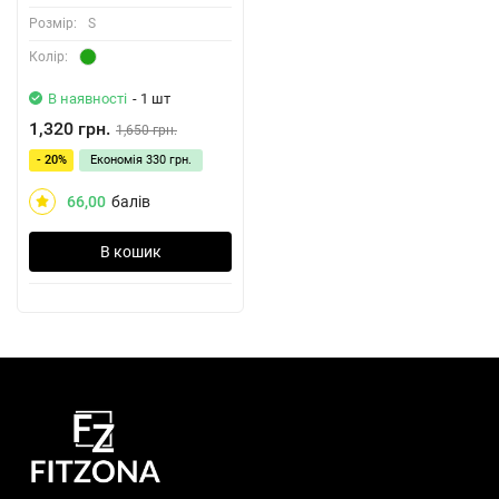
Розмiр:
S
Колiр:
В наявності
- 1 шт
1,320 грн.
1,650 грн.
- 20%
Економія
330 грн.
66,00
балів
В кошик