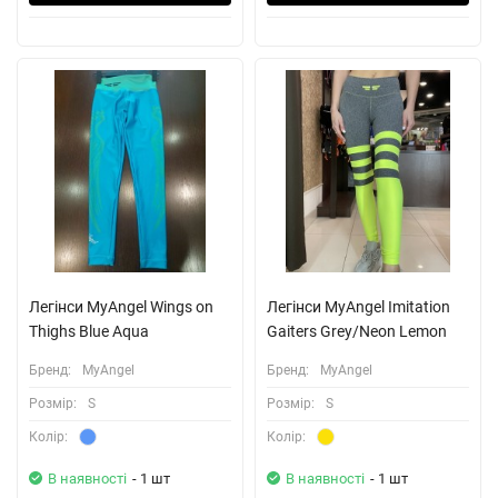
Легінси MyAngel Wings on
Легінси MyAngel Imitation
Thighs Blue Aqua
Gaiters Grey/Neon Lemon
Бренд:
MyAngel
Бренд:
MyAngel
Розмiр:
S
Розмiр:
S
Колiр:
Колiр:
В наявності
- 1 шт
В наявності
- 1 шт