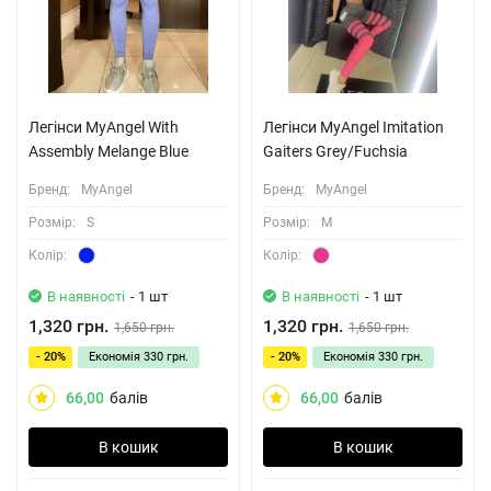
Легінси MyAngel With
Легінси MyAngel Imitation
Assembly Melange Blue
Gaiters Grey/Fuchsia
Бренд:
MyAngel
Бренд:
MyAngel
Розмiр:
S
Розмiр:
M
Колiр:
Колiр:
В наявності
- 1 шт
В наявності
- 1 шт
1,320 грн.
1,320 грн.
1,650 грн.
1,650 грн.
- 20%
Економія
330 грн.
- 20%
Економія
330 грн.
66,00
балів
66,00
балів
В кошик
В кошик