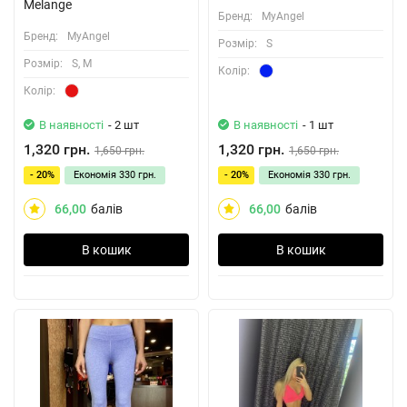
Melange
Бренд:
MyAngel
Бренд:
MyAngel
Розмiр:
S
Розмiр:
S, M
Колiр:
Колiр:
В наявності
- 2 шт
В наявності
- 1 шт
1,320 грн.
1,320 грн.
1,650 грн.
1,650 грн.
- 20%
Економія
330 грн.
- 20%
Економія
330 грн.
66,00
балів
66,00
балів
В кошик
В кошик