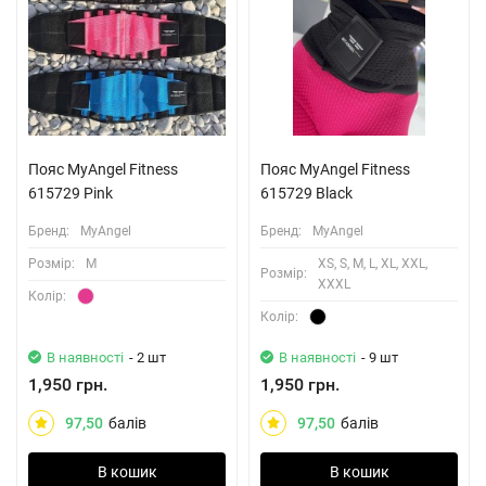
Пояс MyAngel Fitness
Пояс MyAngel Fitness
615729 Pink
615729 Black
Бренд:
MyAngel
Бренд:
MyAngel
Розмiр:
M
XS, S, M, L, XL, XXL,
Розмiр:
XXXL
Колiр:
Колiр:
В наявності
- 2 шт
В наявності
- 9 шт
1,950 грн.
1,950 грн.
97,50
балів
97,50
балів
В кошик
В кошик