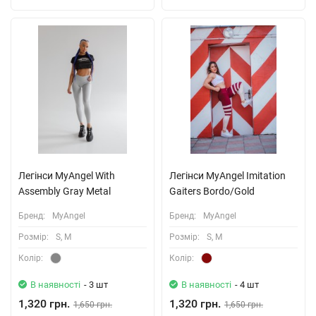
Легiнси MyAngel With
Легінси MyAngel Imitation
Assembly Gray Metal
Gaiters Bordo/Gold
Бренд:
MyAngel
Бренд:
MyAngel
Розмiр:
S, M
Розмiр:
S, M
Колiр:
Колiр:
В наявності
- 3 шт
В наявності
- 4 шт
1,320 грн.
1,320 грн.
1,650 грн.
1,650 грн.