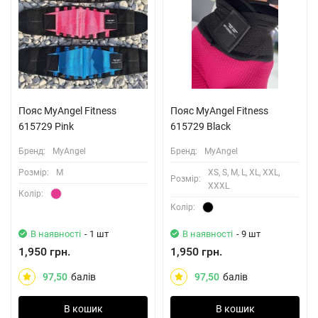
Пояс MyAngel Fitness
Пояс MyAngel Fitness
615729 Pink
615729 Black
Бренд:
MyAngel
Бренд:
MyAngel
Розмiр:
M
XS, S, M, L, XL, XXL,
Розмiр:
XXXL
Колiр:
Колiр:
В наявності
- 1 шт
В наявності
- 9 шт
1,950 грн.
1,950 грн.
97,50
балів
97,50
балів
В кошик
В кошик