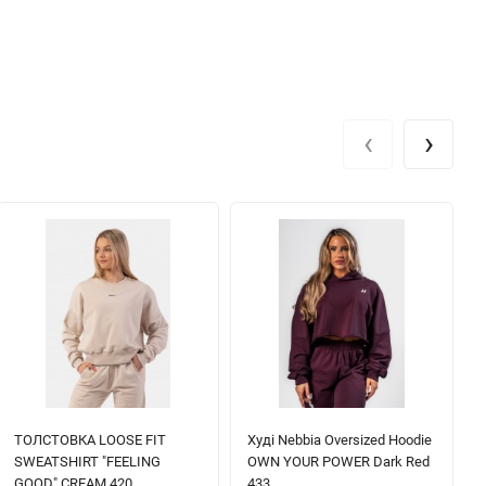
‹
›
ТОЛСТОВКА LOOSE FIT
Худі Nebbia Oversized Hoodie
SWEATSHIRT "FEELING
OWN YOUR POWER Dark Red
GOOD" CREAM 420
433