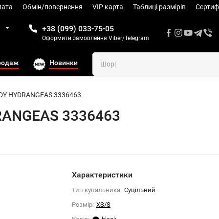
лата
Обмін/повернення
VIP карта
Таблиці размiрів
Сертиф
1
+38 (099) 033-75-05
Оформити замовлення Viber/Telegram
родаж
Новинки
BODY HYDRANGEAS 3336463
DRANGEAS 3336463
Характеристики
Тип купальника:
Суцільний
Розмiр:
XS/S