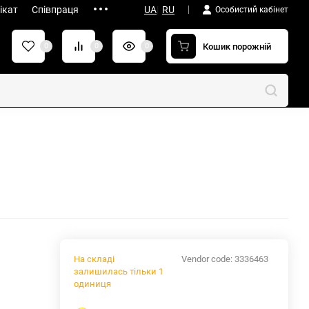
ікат
Співпраця
UA
|
RU
Особистий кабінет
Кошик порожній
0
0
0
На складі
Vendor code:
3336463
залишилась тільки 1
одиниця