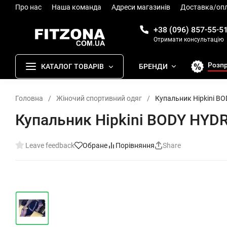
Про нас
Наша команда
Адреси магазинів
Доставка/оп
+38 (096) 857-55-5
Отримати консультацію
Розп
КАТАЛОГ ТОВАРІВ
БРЕНДИ
Головна
/
Жіночий спортивний одяг
/
Купальник Hipkini 
Купальник Hipkini BODY HY
Leave feedback
Обране
Порівняння
Share