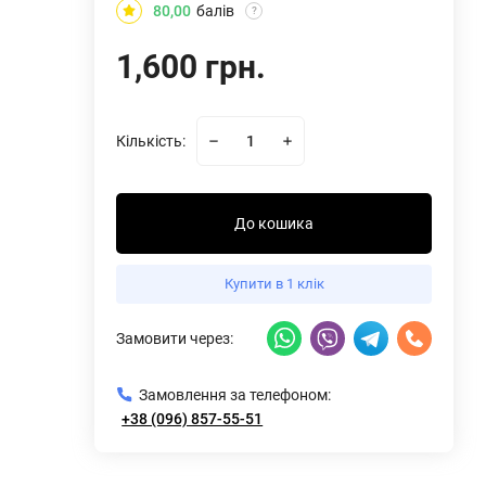
80,00
балів
?
1,600 грн.
Кількість:
До кошика
Купити в 1 клік
Замовити через:
Замовлення за телефоном:
+38 (096) 857-55-51
 3336463
Купальник Hipkini BODY HYDRANGEAS