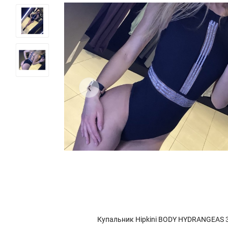
‹
3336463
Купальник Hipkini BODY HYDRANGEAS 