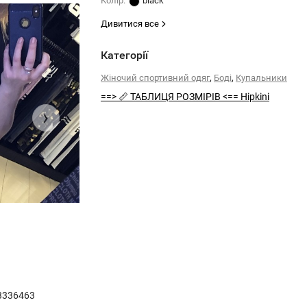
Колiр:
black
Дивитися все
Категорії
,
,
Жіночий спортивний одяг
Боді
Купальники
==> 📏 ТАБЛИЦЯ РОЗМІРІВ <== Hipkini
›
3336463
Купальник Hipkini BODY HYDRANGEAS