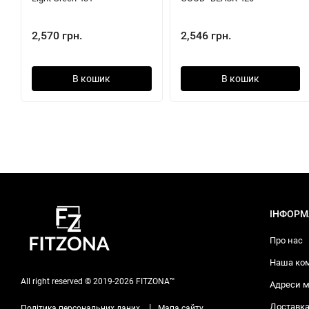
2,570 грн.
2,546 грн.
В кошик
В кошик
ІНФОРМ
Про нас
Наша ко
All right reserved © 2019-2026 FITZONA™
Адреси м
Доставка
|
Політика персональних даних
Мапа сайту