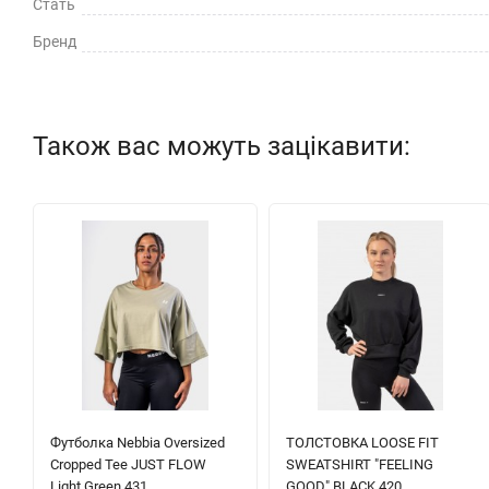
Стать
Бренд
Також вас можуть зацікавити:
Футболка Nebbia Oversized
ТОЛСТОВКА LOOSE FIT
Cropped Tee JUST FLOW
SWEATSHIRT "FEELING
Light Green 431
GOOD" BLACK 420