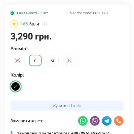
В наявності - 7 шт
Vendor code:
6030120
165
бали
?
3,290 грн.
Розмiр:
XS
S
M
L
Колiр:
Купити в 1 клік
Замовити через:
Замовлення за телефоном:
+38 (096) 857-55-51