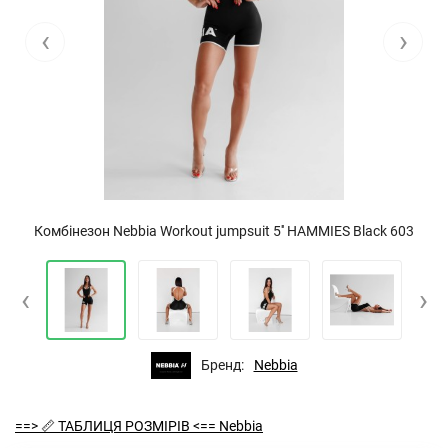
‹
›
Комбінезон Nebbia Workout jumpsuit 5'' HAMMIES Black 603
‹
›
Бренд:
Nebbia
==> 📏 ТАБЛИЦЯ РОЗМІРІВ <== Nebbia