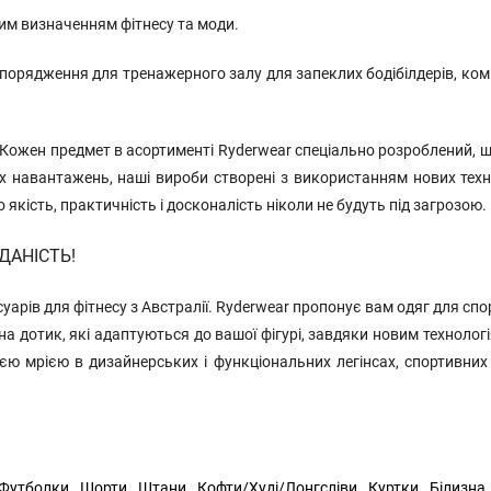
ним визначенням фітнесу та моди.
 спорядження для тренажерного залу для запеклих бодібілдерів, ко
 Кожен предмет в асортименті Ryderwear спеціально розроблений, що
х навантажень, наші вироби створені з використанням нових техно
якість, практичність і досконалість ніколи не будуть під загрозою.
ДАНІСТЬ!
есуарів для фітнесу з Австралії. Ryderwear пропонує вам одяг для спо
 на дотик, які адаптуються до вашої фігурі, завдяки новим технол
ю мрією в дизайнерських і функціональних легінсах, спортивних ш
Футболки
Шорти
Штани
Кофти/Худі/Лонгсліви
Куртки
Білизна