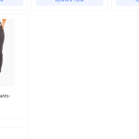
ік
Купити в 1 клік
К
ants -