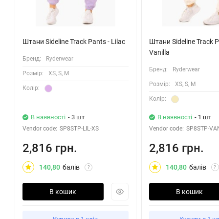
Штани Sideline Track Pants - Lilac
Штани Sideline Track P
Vanilla
Бренд:
Ryderwear
Бренд:
Ryderwear
Розмiр:
XS, S, M
Розмiр:
XS, S, M
Колiр:
Колiр:
В наявності
- 3 шт
В наявності
- 1 шт
Vendor code:
SP8STP-LIL-XS
Vendor code:
SP8STP-VA
2,816 грн.
2,816 грн.
140,80
балів
140,80
балів
?
?
В кошик
В кошик