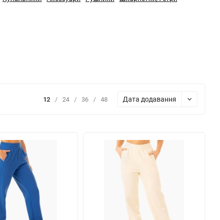
Дата додавання
12
/
24
/
36
/
48