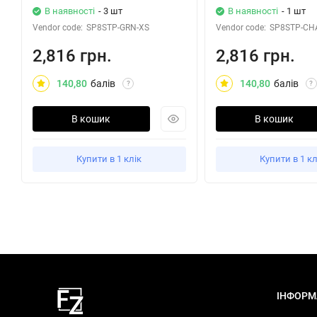
В наявності
- 3 шт
В наявності
- 1 шт
Vendor code:
SP8STP-GRN-XS
Vendor code:
SP8STP-CH
2,816 грн.
2,816 грн.
140,80
балів
140,80
балів
?
?
В кошик
В кошик
Купити в 1 клік
Купити в 1 кл
ІНФОРМ