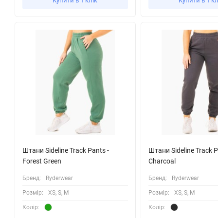
Купити в 1 клік
Купити в 1 кл
Штани Sideline Track Pants -
Штани Sideline Track P
Forest Green
Charcoal
Бренд:
Ryderwear
Бренд:
Ryderwear
Розмiр:
XS, S, M
Розмiр:
XS, S, M
Колiр:
Колiр: