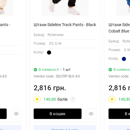
ants -
Штани Sideline Track Pants - Black
Штани Sidel
Cobalt Blue
Бренд:
Ryderwear
Бренд:
Ryde
Розмiр:
XS, S, M
Розмiр:
S, 
Колiр:
Колiр:
В наявності
- 1 шт
В наявно
N-XS
Vendor code:
SDLTRP-BLK-XS
Vendor code:
2,816 грн.
2,816 
140,80
балів
140,8
?
В кошик
В 