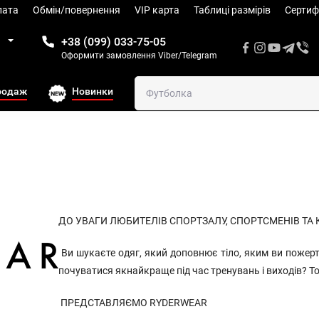
лата
Обмін/повернення
VIP карта
Таблиці размiрів
Сертиф
1
+38 (099) 033-75-05
Оформити замовлення Viber/Telegram
родаж
Новинки
ДО УВАГИ ЛЮБИТЕЛІВ СПОРТЗАЛУ, СПОРТСМЕНІВ ТА 
Ви шукаєте одяг, який доповнює тіло, яким ви пожер
почуватися якнайкраще під час тренувань і виходів? То
ПРЕДСТАВЛЯЄМО RYDERWEAR