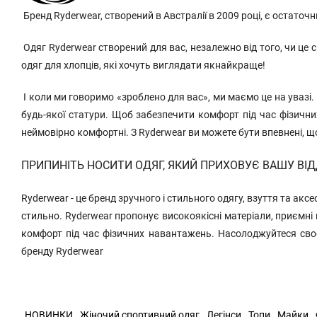
Бренд Ryderwear, створений в Австралії в 2009 році, є остаточ
Одяг Ryderwear створений для вас, незалежно від того, чи це
одяг для хлопців, які хочуть виглядати якнайкраще!
І коли ми говоримо «зроблено для вас», ми маємо це на увазі.
будь-якої статури. Щоб забезпечити комфорт під час фізични
неймовірно комфортні. З Ryderwear ви можете бути впевнені, що 
ПРИПИНІТЬ НОСИТИ ОДЯГ, ЯКИЙ ПРИХОВУЄ ВАШУ ВІД
Ryderwear - це бренд зручного і стильного одягу, взуття та акс
стильно. Ryderwear пропонує високоякісні матеріали, приємні
комфорт під час фізичних навантажень. Насолоджуйтеся своє
бренду Ryderwear
НОВИНКИ
Жіночий спортивний одяг
Легінси
Топи
Майки