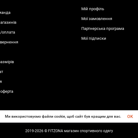
Мій профіль
манда
Мої замовлення
агазинів
Партнерська програма
/оплата
Мої підписки
овернення
размiрів
ат
я
 оферта
OK
Ми використовуємо файли cookie, щоб сайт був кращим для вас.
2019-2026 © FITZONA магазин спортивного одягу