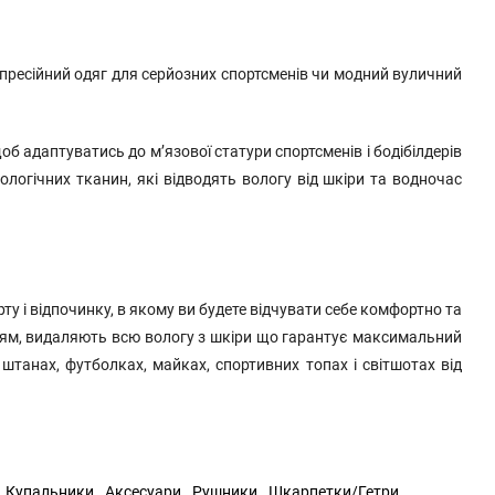
мпресійний одяг для серйозних спортсменів чи модний вуличний
б адаптуватись до м’язової статури спортсменів і бодібілдерів
логічних тканин, які відводять вологу від шкіри та водночас
рту і відпочинку, в якому ви будете відчувати себе комфортно та
огіям, видаляють всю вологу з шкіри що гарантує максимальний
танах, футболках, майках, спортивних топах і світшотах від
Купальники
Аксесуари
Рушники
Шкарпетки/Гетри