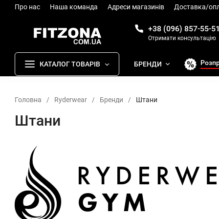
Про нас
Наша команда
Адреси магазинів
Доставка/оп
+38 (096) 857-55-5
Отримати консультацію
Розп
КАТАЛОГ ТОВАРІВ
БРЕНДИ
Головна
/
Ryderwear
/
Бренди
/
Штани
Штани