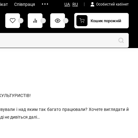
ікат
Співпраця
UA
|
RU
Особистий кабінет
Кошик порожній
0
0
0
КУЛЬТУРИСТІВ!
твували і над яким так багато працювали? Хочете виглядати й
ді не дивіться далі…