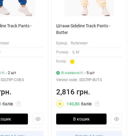
ine Track Pants -
Штани Sideline Track Pants -
Butter
rwear
Бренд:
Ryderwear
M
Розмiр:
S, M
Колiр:
сті
- 2 шт
В наявності
- 5 шт
SDLTRP-COB-S
Vendor code:
SDLTRP-BUT-S
грн.
2,816 грн.
0
балів
140,80
балів
?
?
кошик
В кошик