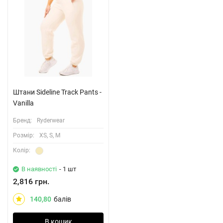
Штани Sideline Track Pants -
Vanilla
Бренд:
Ryderwear
Розмiр:
XS, S, M
Колiр:
В наявності
- 1 шт
2,816 грн.
140,80
балів
В кошик