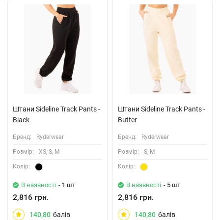
Штани Sideline Track Pants -
Штани Sideline Track Pants -
Black
Butter
Бренд:
Ryderwear
Бренд:
Ryderwear
Розмiр:
XS, S, M
Розмiр:
S, M
Колiр:
Колiр:
В наявності
- 1 шт
В наявності
- 5 шт
2,816 грн.
2,816 грн.
140,80
балів
140,80
балів