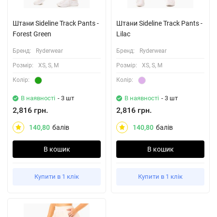
Штани Sideline Track Pants -
Штани Sideline Track Pants -
Forest Green
Lilac
Бренд:
Ryderwear
Бренд:
Ryderwear
Розмiр:
XS, S, M
Розмiр:
XS, S, M
Колiр:
Колiр:
В наявності
- 3 шт
В наявності
- 3 шт
2,816 грн.
2,816 грн.
140,80
балів
140,80
балів
В кошик
В кошик
Купити в 1 клік
Купити в 1 клік