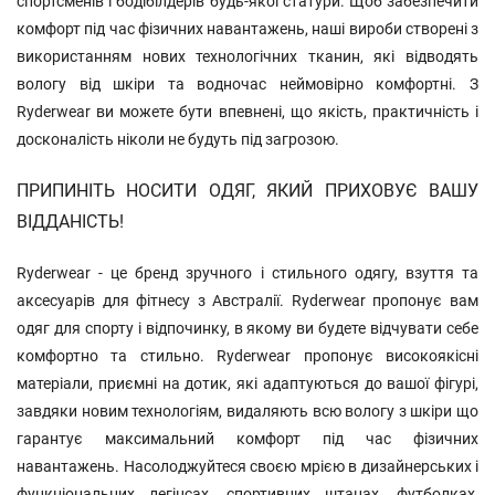
спортсменів і бодібілдерів будь-якої статури. Щоб забезпечити
комфорт під час фізичних навантажень, наші вироби створені з
використанням нових технологічних тканин, які відводять
вологу від шкіри та водночас неймовірно комфортні. З
Ryderwear ви можете бути впевнені, що якість, практичність і
досконалість ніколи не будуть під загрозою.
ПРИПИНІТЬ НОСИТИ ОДЯГ, ЯКИЙ ПРИХОВУЄ ВАШУ
ВІДДАНІСТЬ!
Ryderwear - це бренд зручного і стильного одягу, взуття та
аксесуарів для фітнесу з Австралії. Ryderwear пропонує вам
одяг для спорту і відпочинку, в якому ви будете відчувати себе
комфортно та стильно. Ryderwear пропонує високоякісні
матеріали, приємні на дотик, які адаптуються до вашої фігурі,
завдяки новим технологіям, видаляють всю вологу з шкіри що
гарантує максимальний комфорт під час фізичних
навантажень. Насолоджуйтеся своєю мрією в дизайнерських і
функціональних легінсах, спортивних штанах, футболках,