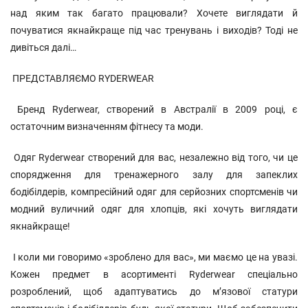
над яким так багато працювали? Хочете виглядати й
почуватися якнайкраще під час тренувань і виходів? Тоді не
дивіться далі…
ПРЕДСТАВЛЯЄМО RYDERWEAR
Бренд Ryderwear, створений в Австралії в 2009 році, є
остаточним визначенням фітнесу та моди.
Одяг Ryderwear створений для вас, незалежно від того, чи це
спорядження для тренажерного залу для запеклих
бодібілдерів, компресійний одяг для серйозних спортсменів чи
модний вуличний одяг для хлопців, які хочуть виглядати
якнайкраще!
І коли ми говоримо «зроблено для вас», ми маємо це на увазі.
Кожен предмет в асортименті Ryderwear спеціально
розроблений, щоб адаптуватись до м’язової статури