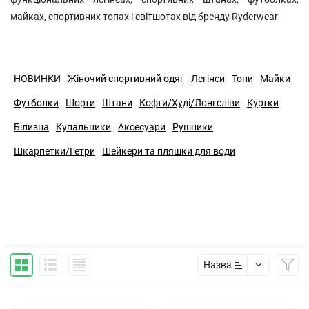
майках, спортивних топах і світшотах від бренду Ryderwear
НОВИНКИ
Жіночий спортивний одяг
Легінси
Топи
Майки
Футболки
Шорти
Штани
Кофти/Худі/Лонгсліви
Куртки
Білизна
Купальники
Аксесуари
Рушники
Шкарпетки/Гетри
Шейкери та пляшки для води
Назва