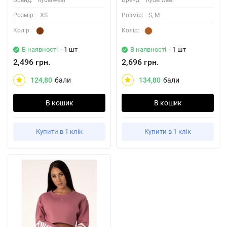
Бренд:
Ryderwear
Бренд:
Ryderwear
Розмiр:
XS
Розмiр:
S, M
Колiр:
Колiр:
В наявності
- 1 шт
В наявності
- 1 шт
2,496 грн.
2,696 грн.
124,80
бали
134,80
бали
В кошик
В кошик
Купити в 1 клік
Купити в 1 клік