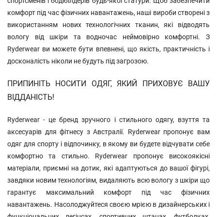
спортсменів і бодібілдерів будь-якої статури. Щоб забезпечити
комфорт під час фізичних навантажень, наші вироби створені з
використанням нових технологічних тканин, які відводять
вологу від шкіри та водночас неймовірно комфортні. З
Ryderwear ви можете бути впевнені, що якість, практичність і
досконалість ніколи не будуть під загрозою.
ПРИПИНІТЬ НОСИТИ ОДЯГ, ЯКИЙ ПРИХОВУЄ ВАШУ
ВІДДАНІСТЬ!
Ryderwear - це бренд зручного і стильного одягу, взуття та
аксесуарів для фітнесу з Австралії. Ryderwear пропонує вам
одяг для спорту і відпочинку, в якому ви будете відчувати себе
комфортно та стильно. Ryderwear пропонує високоякісні
матеріали, приємні на дотик, які адаптуються до вашої фігурі,
завдяки новим технологіям, видаляють всю вологу з шкіри що
гарантує максимальний комфорт під час фізичних
навантажень. Насолоджуйтеся своєю мрією в дизайнерських і
функціональних легінсах, спортивних штанах, футболках,