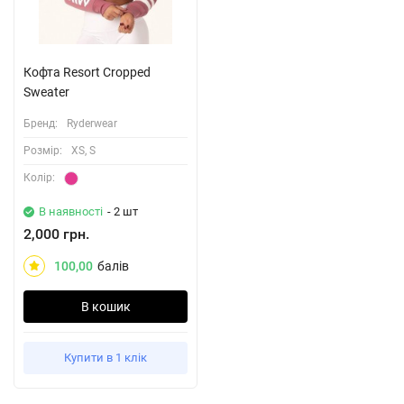
Кофта Resort Cropped
Sweater
Бренд:
Ryderwear
Розмiр:
XS, S
Колiр:
В наявності
- 2 шт
2,000 грн.
100,00
балів
В кошик
Купити в 1 клік