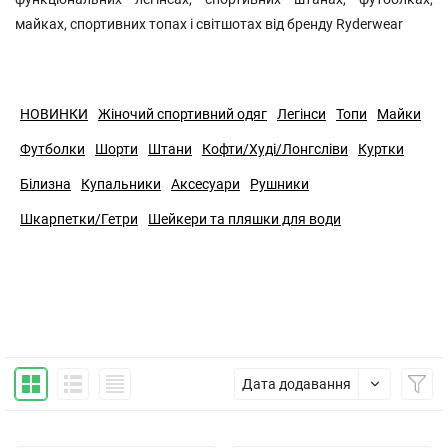
майках, спортивних топах і світшотах від бренду Ryderwear
НОВИНКИ
Жіночий спортивний одяг
Легінси
Топи
Майки
Футболки
Шорти
Штани
Кофти/Худі/Лонгсліви
Куртки
Білизна
Купальники
Аксесуари
Рушники
Шкарпетки/Гетри
Шейкери та пляшки для води
Дата додавання