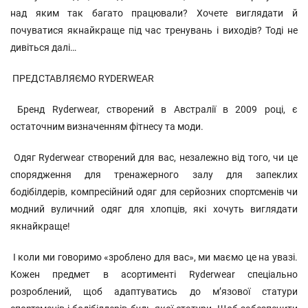
над яким так багато працювали? Хочете виглядати й
почуватися якнайкраще під час тренувань і виходів? Тоді не
дивіться далі…
ПРЕДСТАВЛЯЄМО RYDERWEAR
Бренд Ryderwear, створений в Австралії в 2009 році, є
остаточним визначенням фітнесу та моди.
Одяг Ryderwear створений для вас, незалежно від того, чи це
спорядження для тренажерного залу для запеклих
бодібілдерів, компресійний одяг для серйозних спортсменів чи
модний вуличний одяг для хлопців, які хочуть виглядати
якнайкраще!
І коли ми говоримо «зроблено для вас», ми маємо це на увазі.
Кожен предмет в асортименті Ryderwear спеціально
розроблений, щоб адаптуватись до м’язової статури