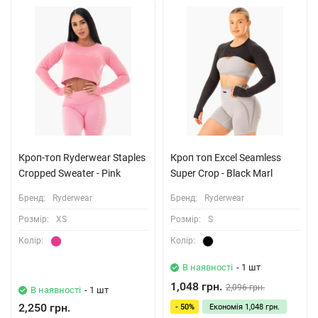
Кроп-топ Ryderwear Staples
Кроп топ Excel Seamless
Cropped Sweater - Pink
Super Crop - Black Marl
Бренд:
Ryderwear
Бренд:
Ryderwear
Розмiр:
XS
Розмiр:
S
Колiр:
Колiр:
В наявності
- 1 шт
1,048 грн.
2,096 грн.
В наявності
- 1 шт
2,250 грн.
- 50%
Економія
1,048 грн.