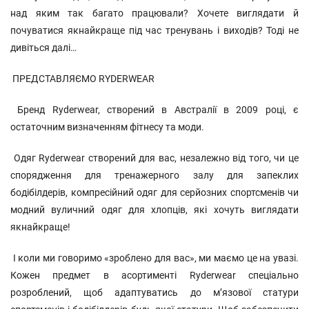
над яким так багато працювали? Хочете виглядати й
почуватися якнайкраще під час тренувань і виходів? Тоді не
дивіться далі…
ПРЕДСТАВЛЯЄМО RYDERWEAR
Бренд Ryderwear, створений в Австралії в 2009 році, є
остаточним визначенням фітнесу та моди.
Одяг Ryderwear створений для вас, незалежно від того, чи це
спорядження для тренажерного залу для запеклих
бодібілдерів, компресійний одяг для серйозних спортсменів чи
модний вуличний одяг для хлопців, які хочуть виглядати
якнайкраще!
І коли ми говоримо «зроблено для вас», ми маємо це на увазі.
Кожен предмет в асортименті Ryderwear спеціально
розроблений, щоб адаптуватись до м’язової статури