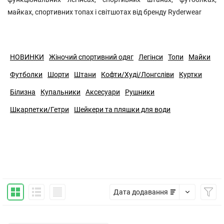
майках, спортивних топах і світшотах від бренду Ryderwear
НОВИНКИ
Жіночий спортивний одяг
Легінси
Топи
Майки
Футболки
Шорти
Штани
Кофти/Худі/Лонгсліви
Куртки
Білизна
Купальники
Аксесуари
Рушники
Шкарпетки/Гетри
Шейкери та пляшки для води
Дата додавання