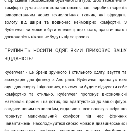
спортсменів і бодібілдерів будь-якої статури. Щоб забезпечити
комфорт під час фізичних навантажень, наші вироби створені з
використанням нових технологічних тканин, які відводять
вологу від шкіри та водночас неймовірно комфортні. З
Ryderwear ви можете бути впевнені, що якість, практичність і
досконалість ніколи не будуть під загрозою.
ПРИПИНІТЬ НОСИТИ ОДЯГ, ЯКИЙ ПРИХОВУЄ ВАШУ
ВІДДАНІСТЬ!
Ryderwear - це бренд зручного і стильного одягу, взуття та
аксесуарів для фітнесу з Австралії. Ryderwear пропонує вам
одяг для спорту і відпочинку, в якому ви будете відчувати себе
комфортно та стильно. Ryderwear пропонує високоякісні
матеріали, приємні на дотик, які адаптуються до вашої фігурі,
завдяки новим технологіям, видаляють всю вологу з шкіри що
гарантує максимальний комфорт під час фізичних
навантажень. Насолоджуйтеся своєю мрією в дизайнерських і
функціональних легінсах, спортивних штанах, футболках,