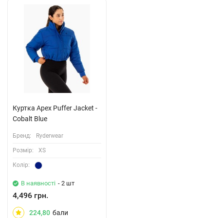
Куртка Apex Puffer Jacket -
Cobalt Blue
Бренд:
Ryderwear
Розмiр:
XS
Колiр:
В наявності
- 2 шт
4,496 грн.
224,80
бали