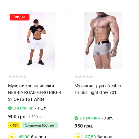
Скидка!
Мужские велосипедки
Мужские трусы Nebbia
NEBBIA ROAD HERO BIKER
Trunks Light Grey 701
SHORTS 161 White
В наличии
- 1 шт.
900 грн.
1 500 грн.
В наличии
- 3 шт.
950 грн.
- 40%
Экономия
600 грн.
45,00
баллов
47,50
баллов