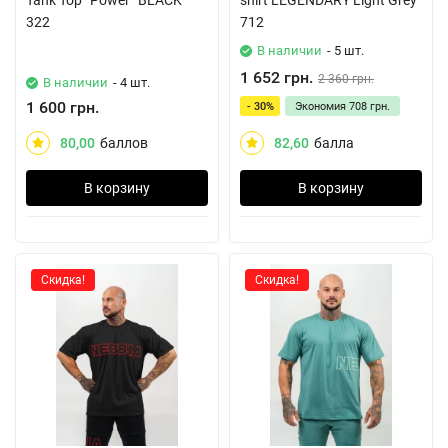
Tank Top “Power” BLACK
shirt LEGENDARY Light Grey
322
712
В наличии
- 5 шт.
1 652 грн.
2 360 грн.
В наличии
- 4 шт.
1 600 грн.
- 30%
Экономия
708 грн.
80,00
баллов
82,60
балла
В корзину
В корзину
Скидка!
Скидка!