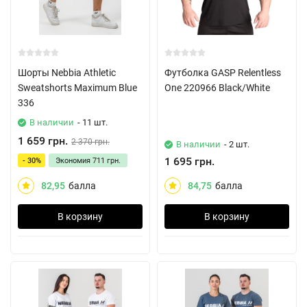
Шорты Nebbia Athletic
Футболка GASP Relentless
Sweatshorts Maximum Blue
One 220966 Black/White
336
В наличии
- 11 шт.
1 659 грн.
2 370 грн.
В наличии
- 2 шт.
1 695 грн.
- 30%
Экономия
711 грн.
82,95
балла
84,75
балла
В корзину
В корзину