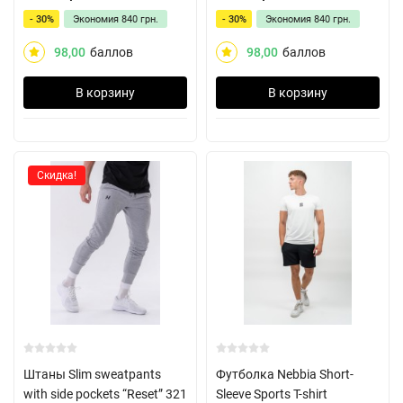
- 30%
Экономия
840 грн.
- 30%
Экономия
840 грн.
98,00
баллов
98,00
баллов
В корзину
В корзину
Скидка!
Штаны Slim sweatpants
Футболка Nebbia Short-
with side pockets “Reset” 321
Sleeve Sports T-shirt