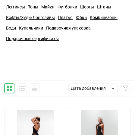
Леггинсы
Топы
Майки
Футболки
Шорты
Штаны
Кофты/Худи/Лонгсливы
Платья
Юбки
Комбинезоны
Боди
Купальники
Подарочная упаковка
Подарочные сертификаты
Дата добавления