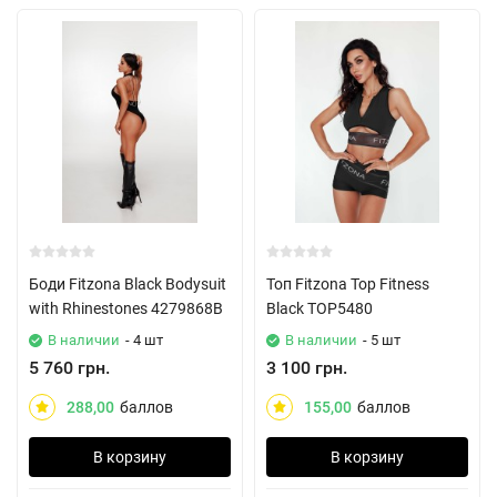
Боди Fitzona Black Bodysuit
Топ Fitzona Top Fitness
with Rhinestones 4279868B
Black TOP5480
В наличии
- 4 шт
В наличии
- 5 шт
5 760 грн.
3 100 грн.
288,00
баллов
155,00
баллов
В корзину
В корзину