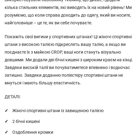
кілька стильних елементів, які виводять їх на новий рівень! Ми
розуміємо, що коли справа доходить до одягу, який ви носите,
найголовніше – це те, як ви себе почуваєте.
Покажіть свої вигини у спортивних штанах! Ці жіночі спортивні
штани з високою талією підкреслять вашу талію, а якщо ви
поєднаєте їх з майкою CROP, ваші ноги стануть візуально
довшими. Ми додали дві бічні кишені з широким краєм на кінці.
Завдяки високій талії ви почуватиметеся впевнено і водночас
затишно. Завдяки доданню поліестеру спортивні штани не
мнуться і мають більшу еластичність.
ДЕТАЛІ:
Жіночі спортивні штани із завищеною талією
2 бічні кишені
Оздоблення кромки