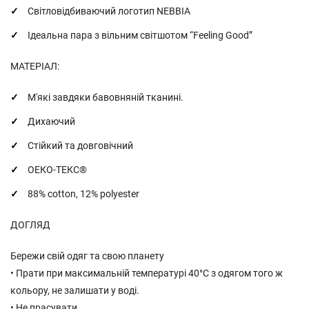
Світловідбиваючий логотип NEBBIA
Ідеальна пара з вільним світшотом “Feeling Good”
МАТЕРІАЛ:
М'які завдяки бавовняній тканині.
Дихаючий
Стійкий та довговічний
ОЕКО-ТЕКС®
88% cotton, 12% polyester
ДОГЛЯД
Бережи свій одяг та свою планету
• Прати при максимальній температурі 40°С з одягом того ж
кольору, не залишати у воді.
• Не прасувати