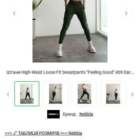
‹
›
Штани High-Waist Loose Fit Sweatpants "Feeling Good" 409 Dark Green
‹
›
Бренд:
Nebbia
==> 📏 ТАБЛИЦЯ РОЗМІРІВ <== Nebbia