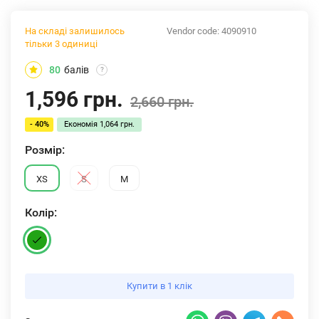
На складі залишилось
Vendor code:
4090910
тільки 3 одиниці
80
балів
?
1,596 грн.
2,660 грн.
- 40%
Економія
1,064 грн.
Розмiр:
XS
S
M
Колiр:
Купити в 1 клік