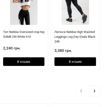
Топ Nebbia Oversized crop top
Легінси Nebbia High Waisted
GAME ON White 610
Leggings Leg Day Goals Black
248
2,240 грн.
3,380 грн.
В кошик
В кошик
‹
›