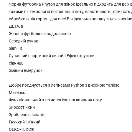
Чорна футболка Phyton для жінок ідеально підходить для всіх 
такими як технологія поглинання поту, еластичність і стійкість
обробкою під горло - для вас! Він ідеально поєднується з легі
ДЕТАЛІ
Жіноча футболка з водолазкою
Середній рукав
Slim Fit
Сучасний спортивний дизайн Ефект хрустки
сідниць
Зміїний візерунок
Добре поєднується з легінсами Python з високою талією.
Матеріал:
Функціональний з технологією поглинання поту
Зносостійкий
Зроблено в Іспанії
Гнучкий і м'який
ОЕКО-ТЕКС®