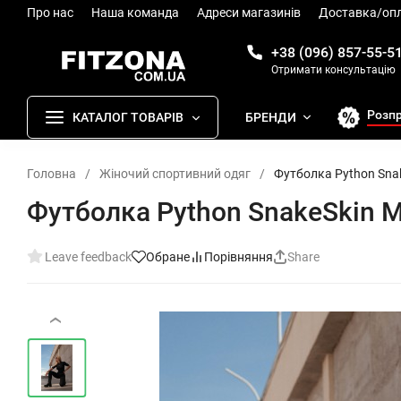
Про нас
Наша команда
Адреси магазинів
Доставка/оп
+38 (096) 857-55-5
Отримати консультацію
Розп
КАТАЛОГ ТОВАРІВ
БРЕНДИ
Головна
/
Жіночий спортивний одяг
/
Футболка Python Snake
Футболка Python SnakeSkin Mi
Leave feedback
Обране
Порівняння
Share
‹