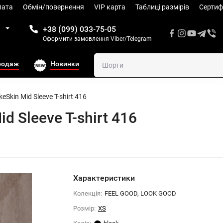
лата
Обмін/повернення
VIP карта
Таблиці размiрів
Сертиф
1
+38 (099) 033-75-05
Оформити замовлення Viber/Telegram
родаж
Новинки
Skin Mid Sleeve T-shirt 416
d Sleeve T-shirt 416
Характеристики
Колекція:
FEEL GOOD, LOOK GOOD
Розмiр:
XS