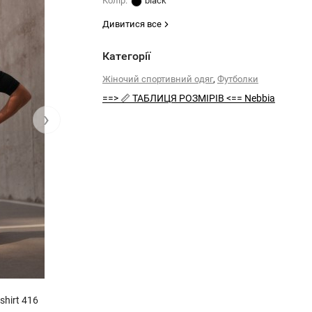
Колiр:
black
Дивитися все
Категорії
,
Жіночий спортивний одяг
Футболки
==> 📏 ТАБЛИЦЯ РОЗМІРІВ <== Nebbia
›
shirt 416
Футболка Python SnakeSkin Mid Sleeve T-