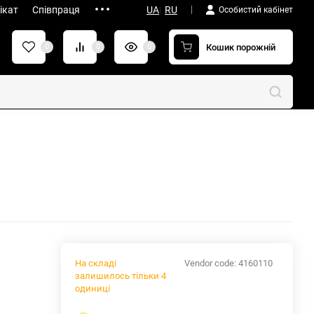
ікат
Співпраця
UA
|
RU
Особистий кабінет
Кошик порожній
0
0
0
На складі
Vendor code:
4160110
залишилось тільки 4
одиниці