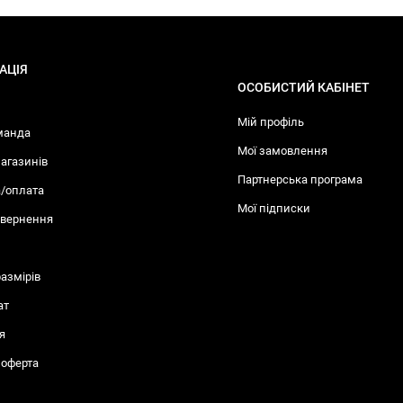
АЦІЯ
ОСОБИСТИЙ КАБІНЕТ
Мій профіль
манда
Мої замовлення
агазинів
Партнерська програма
/оплата
Мої підписки
овернення
размiрів
ат
я
 оферта