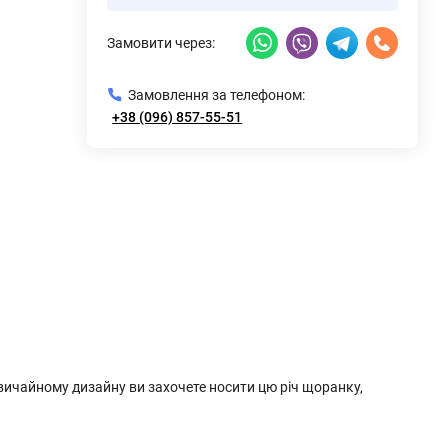
Замовити через:
Замовлення за телефоном:
+38 (096) 857-55-51
вичайному дизайну ви захочете носити цю річ щоранку,