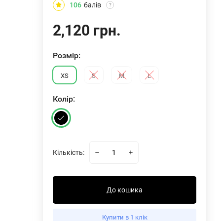
106
балів
?
2,120 грн.
Розмiр:
XS
S
M
L
Колiр:
Кількість:
До кошика
shirt 416
Футболка Python SnakeSkin Mid Sleeve T-
Купити в 1 клік