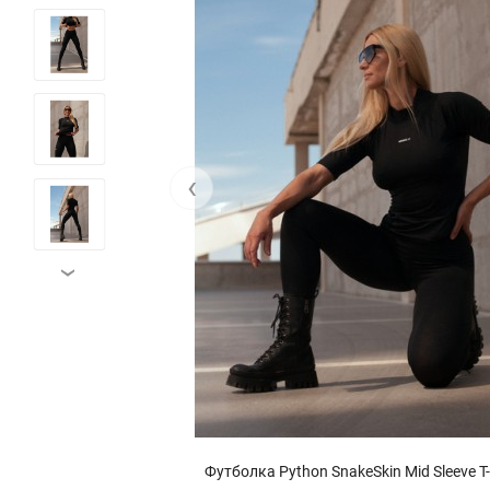
‹
›
shirt 416
Футболка Python SnakeSkin Mid Sleeve T-