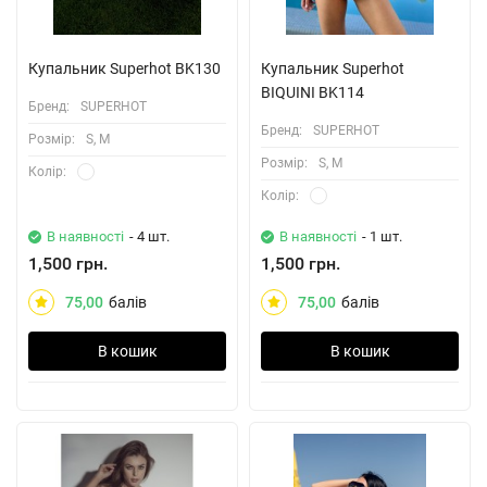
Купальник Superhot BK130
Купальник Superhot
BIQUINI BK114
Бренд:
SUPERHOT
Бренд:
SUPERHOT
Розмiр:
S, M
Розмiр:
S, M
Колiр:
Колiр:
В наявності
- 4 шт.
В наявності
- 1 шт.
1,500 грн.
1,500 грн.
75,00
балів
75,00
балів
В кошик
В кошик