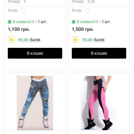
Розмiр:
S
Розмiр:
S, M
Колiр:
Колiр:
В наявності
- 1 шт.
В наявності
- 1 шт.
1,100 грн.
1,500 грн.
55,00
балів
75,00
балів
В кошик
В кошик