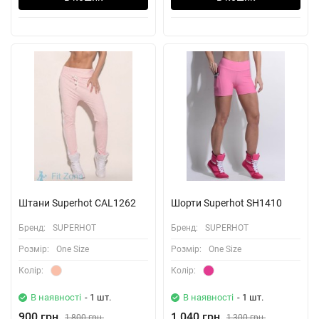
Штани Superhot CAL1262
Шорти Superhot SH1410
Бренд:
SUPERHOT
Бренд:
SUPERHOT
Розмiр:
One Size
Розмiр:
One Size
Колiр:
Колiр:
В наявності
- 1 шт.
В наявності
- 1 шт.
900 грн.
1,040 грн.
1,800 грн.
1,300 грн.