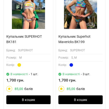
Купальник SUPERHOT
Купальник Superhot
BK181
Mavericks BK199
Бренд:
SUPERHOT
Бренд:
SUPERHOT
Розмiр:
M
Розмiр:
S, M
Колiр:
Колiр:
В наявності
- 1 шт.
В наявності
- 3 шт.
1,700 грн.
1,700 грн.
85,00
балів
85,00
балів
В кошик
В кошик