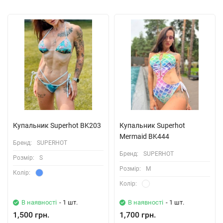
Купальник Superhot BK203
Купальник Superhot
Mermaid BK444
Бренд:
SUPERHOT
Бренд:
SUPERHOT
Розмiр:
S
Розмiр:
M
Колiр:
Колiр:
В наявності
- 1 шт.
В наявності
- 1 шт.
1,500 грн.
1,700 грн.