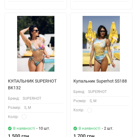
КУПАЛЬНИК SUPERHOT
Купальник Superhot SS188
BK132
Бренд:
SUPERHOT
Бренд:
SUPERHOT
Розмiр:
S, M
Розмiр:
S, M
Колiр:
Колiр:
В наявності
- 10 шт.
В наявності
- 2 шт.
1,500 грн.
1,700 грн.