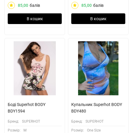
85,00
балів
85,00
балів
В кошик
В кошик
Боді Superhot BODY
Купальник Superhot BODY
BDY1594
BDY480
Бренд:
SUPERHOT
Бренд:
SUPERHOT
Розмiр:
M
Розмiр:
One Size