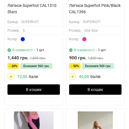
Легінси Superhot CAL1310
Легінси Superhot Pink/Black
Stars
CAL1396
Бренд:
SUPERHOT
Бренд:
SUPERHOT
Розмiр:
S
Розмiр:
One Size
Колiр:
Колiр:
В наявності
- 1 шт.
В наявності
- 1 шт.
1,440 грн.
900 грн.
1,800 грн.
1,800 грн.
- 20%
Економія
360 грн.
- 50%
Економія
900 грн.
72,00
бали
45,00
балів
В кошик
В кошик