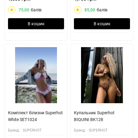
75,00
балів
85,00
балів
В кошик
В кошик
Комплект білизни Superhot
Купальник Superhot
White SET1024
BIQUINI BK128
Бренд:
SUPERHOT
Бренд:
SUPERHOT