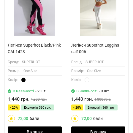
Легінси Superhot Black/Pink
Легінси Superhot Leggins
CAL1423
cal1006
Бренд:
SUPERHOT
Бренд:
SUPERHOT
Розмiр:
One Size
Розмiр:
One Size
Колiр:
Колiр:
В наявності
- 2 шт.
В наявності
- 3 шт.
1,440 грн.
1,440 грн.
1,800 грн.
1,800 грн.
- 20%
Економія
360 грн.
- 20%
Економія
360 грн.
72,00
бали
72,00
бали
В кошик
В кошик