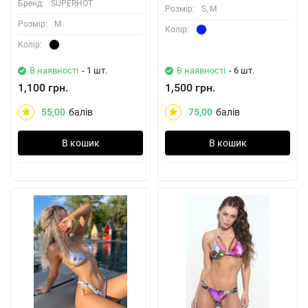
Бренд:
SUPERHOT
Розмiр:
S, M
Розмiр:
M
Колiр:
Колiр:
В наявності
- 1 шт.
В наявності
- 6 шт.
1,100 грн.
1,500 грн.
55,00
балів
75,00
балів
В кошик
В кошик