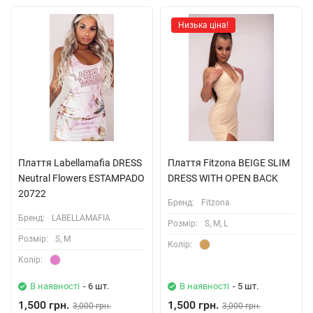
Низька ціна!
Плаття Labellamafia DRESS
Плаття Fitzona BEIGE SLIM
Neutral Flowers ESTAMPADO
DRESS WITH OPEN BACK
20722
Бренд:
Fitzona
Бренд:
LABELLAMAFIA
Розмiр:
S, M, L
Розмiр:
S, M
Колiр:
Колiр:
В наявності
- 6 шт.
В наявності
- 5 шт.
1,500 грн.
1,500 грн.
3,000 грн.
3,000 грн.