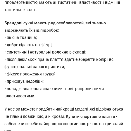
гіпоалергенністю, мають антистатичні властивості і відмінні
тактильні якості.
Брендові сукні мають ряд особливостей, які значно
відрізняють їх від підробок:
• якісна тканина;
• добре сідають по фігурі;
• синтетичні і натуральні волокна в складі;
• після декількох прань плаття здатне зберегти колір і всі
функціональні характеристики;
• фіксує положення грудей;
• приховує недоліки;
• володіє влагопоглинаючими і повітряпроникними
властивостями.
У нас ви можете придбати найкращі моделі, які відрізняються
не тільки довжиною, а й кроєм.
Купити спортивне плаття
-
забезпечити себе найкращою спортивною річчю на тривалий