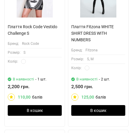
Плаття Rock Code Vestido
Плаття Fitzona WHITE
Challenge S
SHIRT DRESS WITH
NUMBERS
Бренд:
Rock Code
Бренд:
Fitzona
Розмiр:
S
Розмiр:
S, M
Колiр:
Колiр:
В наявності
- 1 шт.
В наявності
- 2 шт.
2,200 грн.
2,500 грн.
110,00
балів
125,00
балів
В кошик
В кошик