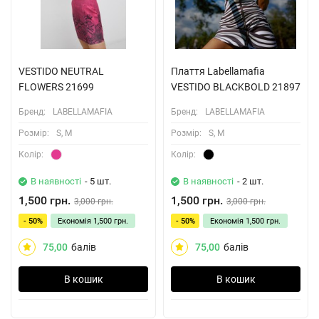
VESTIDO NEUTRAL
Плаття Labellamafia
FLOWERS 21699
VESTIDO BLACKBOLD 21897
Бренд:
LABELLAMAFIA
Бренд:
LABELLAMAFIA
Розмiр:
S, M
Розмiр:
S, M
Колiр:
Колiр:
В наявності
- 5 шт.
В наявності
- 2 шт.
1,500 грн.
1,500 грн.
3,000 грн.
3,000 грн.
- 50%
Економія
1,500 грн.
- 50%
Економія
1,500 грн.
75,00
балів
75,00
балів
В кошик
В кошик