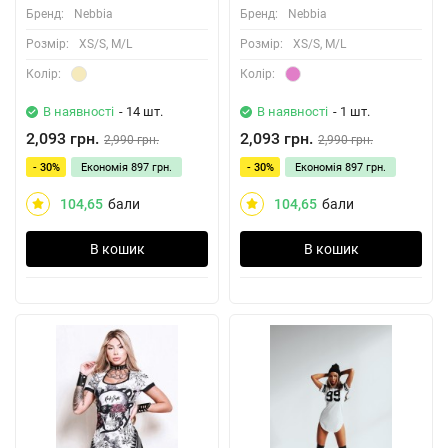
Бренд:
Nebbia
Бренд:
Nebbia
Розмiр:
XS/S, M/L
Розмiр:
XS/S, M/L
Колiр:
Колiр:
В наявності
- 14 шт.
В наявності
- 1 шт.
2,093 грн.
2,093 грн.
2,990 грн.
2,990 грн.
- 30%
Економія
897 грн.
- 30%
Економія
897 грн.
104,65
бали
104,65
бали
В кошик
В кошик