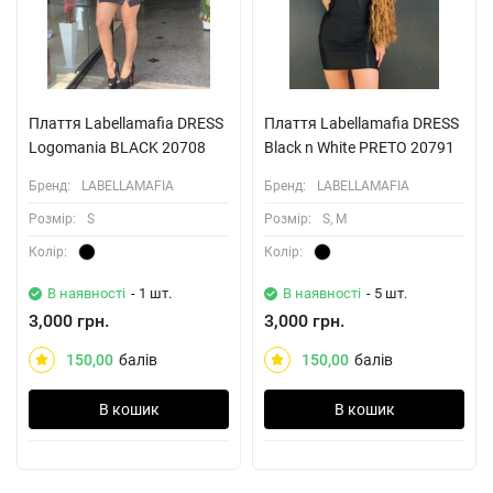
Плаття Labellamafia DRESS
Плаття Labellamafia DRESS
Logomania BLACK 20708
Black n White PRETO 20791
Бренд:
LABELLAMAFIA
Бренд:
LABELLAMAFIA
Розмiр:
S
Розмiр:
S, M
Колiр:
Колiр:
В наявності
- 1 шт.
В наявності
- 5 шт.
3,000 грн.
3,000 грн.
150,00
балів
150,00
балів
В кошик
В кошик