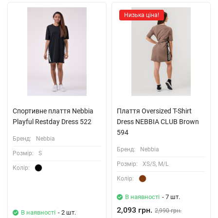
Низька ціна!
Спортивне плаття Nebbia
Плаття Oversized T-Shirt
Playful Restday Dress 522
Dress NEBBIA CLUB Brown
594
Бренд:
Nebbia
Бренд:
Nebbia
Розмiр:
S
Розмiр:
XS/S, M/L
Колiр:
Колiр:
В наявності
- 7 шт.
2,093 грн.
2,990 грн.
В наявності
- 2 шт.