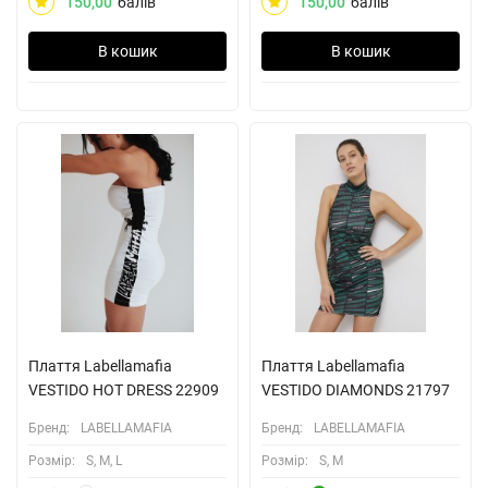
150,00
балів
150,00
балів
В кошик
В кошик
Плаття Labellamafia
Плаття Labellamafia
VESTIDO HOT DRESS 22909
VESTIDO DIAMONDS 21797
Бренд:
LABELLAMAFIA
Бренд:
LABELLAMAFIA
Розмiр:
S, M, L
Розмiр:
S, M