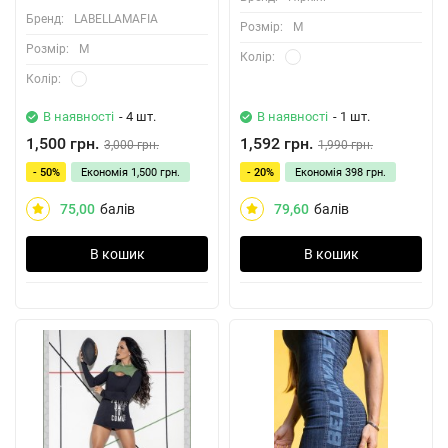
Бренд:
LABELLAMAFIA
Розмiр:
M
Розмiр:
M
Колiр:
Колiр:
В наявності
- 4 шт.
В наявності
- 1 шт.
1,500 грн.
1,592 грн.
3,000 грн.
1,990 грн.
- 50%
Економія
1,500 грн.
- 20%
Економія
398 грн.
75,00
балів
79,60
балів
В кошик
В кошик