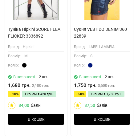
Туніка Hipkini SCORE FLEA
Сукня VESTIDO DENIM 360
FLICKER 3336892
22839
Бренд:
Hipkini
Бренд:
LABELLAMAFIA
Розмiр:
M
Розмiр:
S
Колiр:
Колiр:
В наявності
- 2 шт.
В наявності
- 2 шт.
1,680 грн.
1,750 грн.
2,100 грн.
3,500 грн.
- 20%
Економія
420 грн.
- 50%
Економія
1,750 грн.
84,00
бали
87,50
балів
В кошик
В кошик