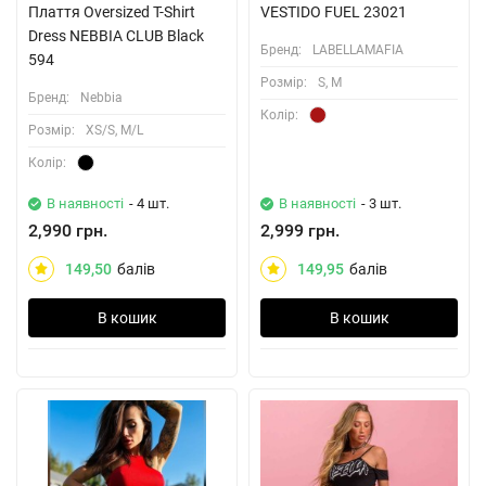
Плаття Oversized T-Shirt
VESTIDO FUEL 23021
Dress NEBBIA CLUB Black
Бренд:
LABELLAMAFIA
594
Розмiр:
S, M
Бренд:
Nebbia
Колiр:
Розмiр:
XS/S, M/L
Колiр:
В наявності
- 4 шт.
В наявності
- 3 шт.
2,990 грн.
2,999 грн.
149,50
балів
149,95
балів
В кошик
В кошик