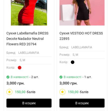
Сукня Labellamafia DRESS
Сукня VESTIDO HOT DRESS
Decote Nadador Neutral
22895
Flowers RED 20794
Бренд:
LABELLAMAFIA
Бренд:
LABELLAMAFIA
Розмiр:
S, M
Розмiр:
S, M
Колiр:
Колiр:
В наявності
- 2 шт.
В наявності
- 1 шт.
3,000 грн.
3,000 грн.
150,00
балів
150,00
балів
В кошик
В кошик