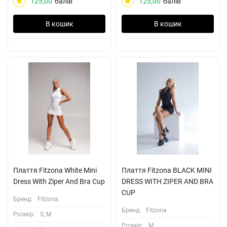
125,00
балів
125,00
балів
В кошик
В кошик
Плаття Fitzona White Mini
Плаття Fitzona BLACK MINI
Dress With Ziper And Bra Cup
DRESS WITH ZIPER AND BRA
CUP
Бренд:
Fitzona
Бренд:
Fitzona
Розмiр:
S, M
Розмiр:
M