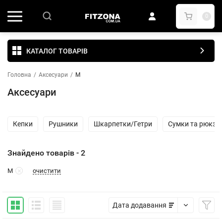
0
КАТАЛОГ ТОВАРІВ
Головна
/
Аксесуари
/
M
Аксесуари
Кепки
Рушники
Шкарпетки/Гетри
Сумки та рюкза
Знайдено товарів - 2
очистити
M
Дата додавання