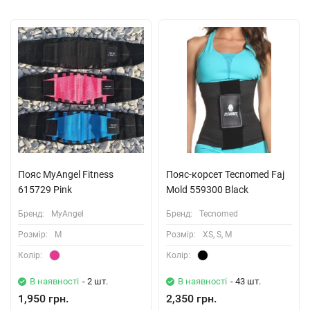
Пояс MyAngel Fitness
Пояс-корсет Tecnomed Faj
615729 Pink
Mold 559300 Black
Бренд:
MyAngel
Бренд:
Tecnomed
Розмiр:
M
Розмiр:
XS, S, M
Колiр:
Колiр:
В наявності
- 2 шт.
В наявності
- 43 шт.
1,950 грн.
2,350 грн.