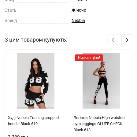
Стать
Жіноче
Бренд
Nebbia
‹
›
З цим товаром купують:
Низька ціна!
Худі Nebbia Training cropped
Легінси Nebbia High waisted
hoodie Black 619
gym leggings GLUTE CHECK
Black 613