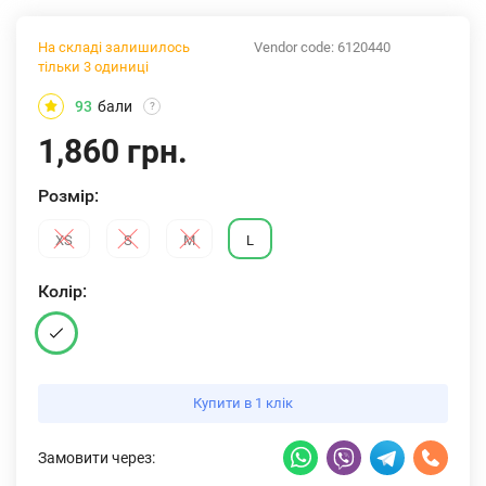
На складі залишилось
Vendor code:
6120440
тільки 3 одиниці
93
бали
?
1,860 грн.
Розмiр:
XS
S
M
L
Колiр:
Купити в 1 клік
Замовити через: