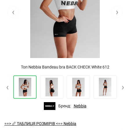
‹
›
Топ Nebbia Bandeau bra BACK CHECK White 612
‹
›
Бренд:
Nebbia
==> 📏 ТАБЛИЦЯ РОЗМІРІВ <== Nebbia