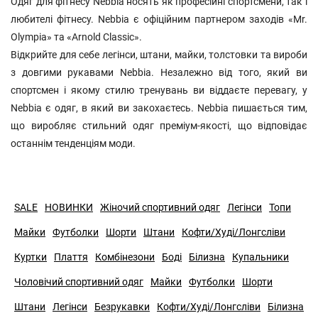
Одяг для фітнесу Nebbia носять як професійні спортсмени, так і
любителі фітнесу. Nebbia є офіційним партнером заходів «Mr.
Olympia» та «Arnold Classic».
Відкрийте для себе легінси, штани, майки, толстовки та вироби
з довгими рукавами Nebbia. Незалежно від того, який ви
спортсмен і якому стилю тренувань ви віддаєте перевагу, у
Nebbia є одяг, в який ви закохаєтесь. Nebbia пишається тим,
що виробляє стильний одяг преміум-якості, що відповідає
останнім тенденціям моди.
SALE
НОВИНКИ
Жіночий спортивний одяг
Легінси
Топи
Майки
Футболки
Шорти
Штани
Кофти/Худі/Лонгсліви
Куртки
Плаття
Комбінезони
Боді
Білизна
Купальники
Чоловічий спортивний одяг
Майки
Футболки
Шорти
Штани
Легінси
Безрукавки
Кофти/Худі/Лонгсліви
Білизна