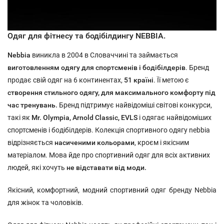
Одяг для фітнесу та бодібілдингу NEBBIA.
Nebbia
виникла в 2004 в Словаччині та займається
виготовленням
одягу для спортсменів і бодібілдерів
. Бренд
продає свій одяг на 6 континентах,
51 країні
. Її метою є
створення стильного одягу, для максимального комфорту під
час тренувань.
Бренд підтримує найвідоміші світові конкурси,
такі як
Mr. Olympia, Arnold Classic, EVLS
і одягає найвідоміших
спортсменів і бодібілдерів. Колекція спортивного одягу nebbia
відрізняється
насиченими кольорами
, кроєм і якісним
матеріалом. Мова йде про спортивний одяг для всіх активних
людей, які хочуть
не відставати від моди.
Якісний, комфортний, модний спортивний одяг бренду Nebbia
для жінок та чоловіків.