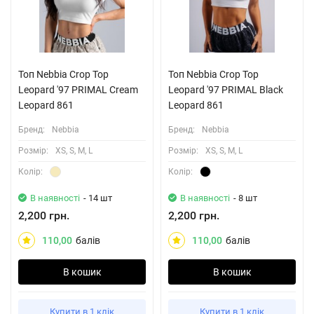
Топ Nebbia Crop Top
Топ Nebbia Crop Top
Leopard '97 PRIMAL Cream
Leopard '97 PRIMAL Black
Leopard 861
Leopard 861
Бренд:
Nebbia
Бренд:
Nebbia
Розмiр:
XS, S, M, L
Розмiр:
XS, S, M, L
Колiр:
Колiр:
В наявності
- 14 шт
В наявності
- 8 шт
2,200 грн.
2,200 грн.
110,00
балів
110,00
балів
В кошик
В кошик
Купити в 1 клік
Купити в 1 клік