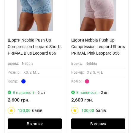
Шорти Nebbia Push-Up
Шорти Nebbia Push-Up
Compression Leopard Shorts
Compression Leopard Shorts
PRIMAL Blue Leopard 856
PRIMAL Pink Leopard 856
Бренд:
Nebbia
Бренд:
Nebbia
Розмiр:
XS, S, M, L
Розмiр:
XS, S, M, L
Колiр:
Колiр:
В наявності
- 6 шт
В наявності
- 2 шт
2,600 грн.
2,600 грн.
130,00
балів
130,00
балів
В кошик
В кошик