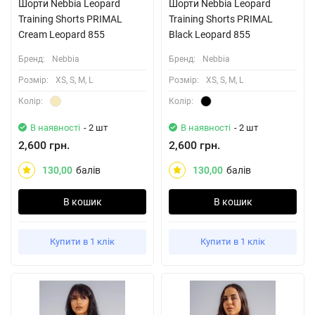
Шорти Nebbia Leopard
Шорти Nebbia Leopard
Training Shorts PRIMAL
Training Shorts PRIMAL
Cream Leopard 855
Black Leopard 855
Бренд:
Nebbia
Бренд:
Nebbia
Розмiр:
XS, S, M, L
Розмiр:
XS, S, M, L
Колiр:
Колiр:
В наявності
- 2 шт
В наявності
- 2 шт
2,600 грн.
2,600 грн.
130,00
балів
130,00
балів
В кошик
В кошик
Купити в 1 клік
Купити в 1 клік