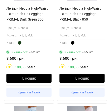
Легінси Nebbia High-Waist
Легінси Nebbia High-Waist
Extra Push-Up Leggings
Extra Push-Up Leggings
PRIMAL Dark Green 850
PRIMAL Black 850
Бренд:
Nebbia
Бренд:
Nebbia
Розмiр:
XS, S, M, L
Розмiр:
XS, S, M, L
Колiр:
Колiр:
В наявності
- 52 шт
В наявності
- 55 шт
3,600 грн.
3,600 грн.
180,00
балів
180,00
балів
В кошик
В кошик
Купити в 1 клік
Купити в 1 клік