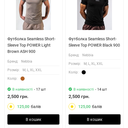
Футболка Seamless Short-
Футболка Seamless Short-
Sleeve Top POWER Light
Sleeve Top POWER Black 900
Brown ASH 900
Бренд:
Nebbia
Бренд:
Nebbia
Розмiр:
M, L, XL, XXL
Розмiр:
M, L, XL, XXL
Колiр:
Колiр:
В наявності
- 17 шт
В наявності
- 14 шт
2,500 грн.
2,500 грн.
125,00
балів
125,00
балів
В кошик
В кошик