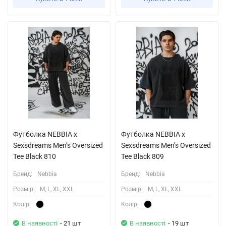
Футболка NEBBIA x
Футболка NEBBIA x
Sexsdreams Men’s Oversized
Sexsdreams Men’s Oversized
Tee Black 810
Tee Black 809
Бренд:
Nebbia
Бренд:
Nebbia
Розмiр:
M, L, XL, XXL
Розмiр:
M, L, XL, XXL
Колiр:
Колiр:
В наявності
- 21 шт
В наявності
- 19 шт