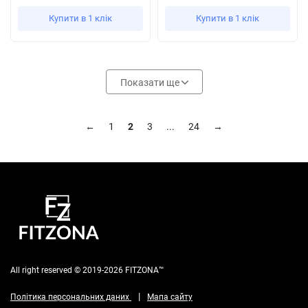
Купити в 1 клік
Купити в 1 клік
Показати ще
←
1
2
3
...
24
→
All right reserved © 2019-2026 FITZONA™
|
Політика персональних даних
Мапа сайту