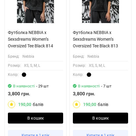
Футболка NEBBIA x
Футболка NEBBIA x
Sexsdreams Women’s
Sexsdreams Women’s
Oversized Tee Black 814
Oversized Tee Black 813
Бренд:
Nebbia
Бренд:
Nebbia
Розмiр:
XS, S, M, L
Розмiр:
XS, S, M, L
Колiр:
Колiр:
В наявності
- 29 шт
В наявності
- 7 шт
3,800 грн.
3,800 грн.
190,00
балів
190,00
балів
В кошик
В кошик
Купити в 1 клік
Купити в 1 клік