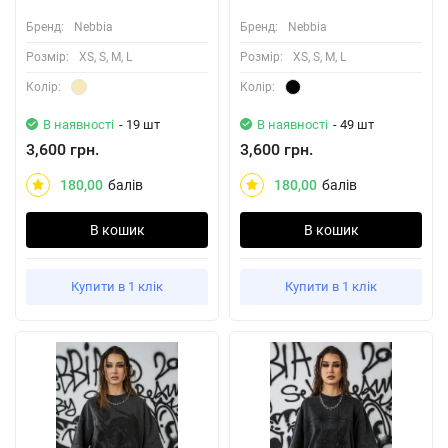
Бренд:
Nebbia
Бренд:
Nebbia
Розмiр:
XS, S, M, L
Розмiр:
XS, S, M, L
Колiр:
Колiр:
В наявності
- 19 шт
В наявності
- 49 шт
3,600 грн.
3,600 грн.
180,00
балів
180,00
балів
В кошик
В кошик
Купити в 1 клік
Купити в 1 клік