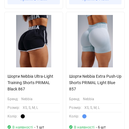
Шорти Nebbia Ultra-Light
Шорти Nebbia Extra Push-Up
Training Shorts PRIMAL
Shorts PRIMAL Light Blue
Black 867
857
Бренд:
Nebbia
Бренд:
Nebbia
Розмiр:
XS, S, M, L
Розмiр:
XS, S, M, L
Колiр:
Колiр:
В наявності
- 1 шт
В наявності
- 6 шт