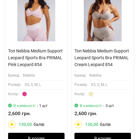
Топ Nebbia Medium Support
Топ Nebbia Medium Support
Leopard Sports Bra PRIMAL
Leopard Sports Bra PRIMAL
Pink Leopard 854
Cream Leopard 854
Бренд:
Nebbia
Бренд:
Nebbia
Розмiр:
XS, S, M, L
Розмiр:
XS, S, M, L
Колiр:
Колiр:
В наявності
- 1 шт
В наявності
- 3 шт
2,600 грн.
2,600 грн.
130,00
балів
130,00
балів
В кошик
В кошик