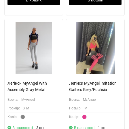
Легiнси MyAngel With
Легінси MyAngel Imitation
Assembly Gray Metal
Gaiters Grey/Fuchsia
Бренд:
MyAngel
Бренд:
MyAngel
Розмiр:
S, M
Розмiр:
M
Колiр:
Колiр:
В наявності
- 3 шт
В наявності
- 1 шт