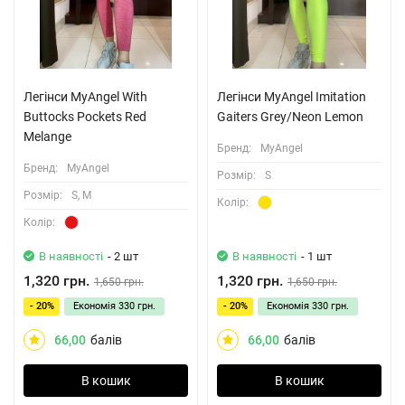
Легінси MyAngel With
Легінси MyAngel Imitation
Buttocks Pockets Red
Gaiters Grey/Neon Lemon
Melange
Бренд:
MyAngel
Бренд:
MyAngel
Розмiр:
S
Розмiр:
S, M
Колiр:
Колiр:
В наявності
- 2 шт
В наявності
- 1 шт
1,320 грн.
1,320 грн.
1,650 грн.
1,650 грн.
- 20%
Економія
330 грн.
- 20%
Економія
330 грн.
66,00
балів
66,00
балів
В кошик
В кошик