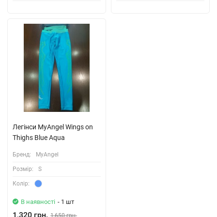
Легінси MyAngel Wings on
Thighs Blue Aqua
Бренд:
MyAngel
Розмiр:
S
Колiр:
В наявності
- 1 шт
1,320 грн.
1,650 грн.