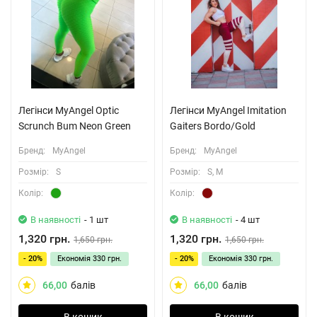
Легінси MyAngel Optic
Легінси MyAngel Imitation
Scrunch Bum Neon Green
Gaiters Bordo/Gold
Бренд:
MyAngel
Бренд:
MyAngel
Розмiр:
S
Розмiр:
S, M
Колiр:
Колiр:
В наявності
- 1 шт
В наявності
- 4 шт
1,320 грн.
1,320 грн.
1,650 грн.
1,650 грн.
- 20%
Економія
330 грн.
- 20%
Економія
330 грн.
66,00
балів
66,00
балів
В кошик
В кошик