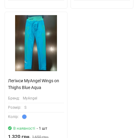
Легінси MyAngel Wings on
Thighs Blue Aqua
Бренд:
MyAngel
Розмiр:
S
Колiр:
В наявності
- 1 шт
1,320 грн.
1,650 грн.