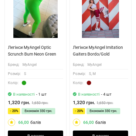
Легінси MyAngel Optic
Легінси MyAngel Imitation
Scrunch Bum Neon Green
Gaiters Bordo/Gold
Бренд:
MyAngel
Бренд:
MyAngel
Розмiр:
S
Розмiр:
S, M
Колiр:
Колiр:
В наявності
- 1 шт
В наявності
- 4 шт
1,320 грн.
1,320 грн.
1,650 грн.
1,650 грн.
- 20%
Економія
330 грн.
- 20%
Економія
330 грн.
66,00
балів
66,00
балів
В кошик
В кошик