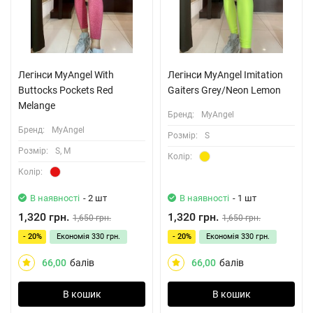
Легінси MyAngel With
Легінси MyAngel Imitation
Buttocks Pockets Red
Gaiters Grey/Neon Lemon
Melange
Бренд:
MyAngel
Бренд:
MyAngel
Розмiр:
S
Розмiр:
S, M
Колiр:
Колiр:
В наявності
- 2 шт
В наявності
- 1 шт
1,320 грн.
1,320 грн.
1,650 грн.
1,650 грн.
- 20%
Економія
330 грн.
- 20%
Економія
330 грн.
66,00
балів
66,00
балів
В кошик
В кошик