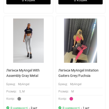
Легiнси MyAngel With
Легінси MyAngel Imitation
Assembly Gray Metal
Gaiters Grey/Fuchsia
Бренд:
MyAngel
Бренд:
MyAngel
Розмiр:
S, M
Розмiр:
M
Колiр:
Колiр:
В наявності
- 3 шт
В наявності
- 1 шт