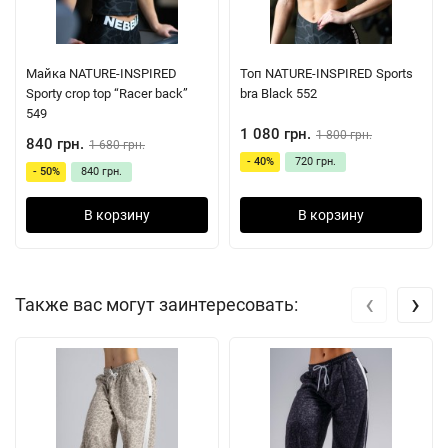
Майка NATURE-INSPIRED
Топ NATURE-INSPIRED Sports
Sporty crop top “Racer back”
bra Black 552
549
1 080 грн.
1 800 грн.
840 грн.
1 680 грн.
- 40%
720 грн.
- 50%
840 грн.
В корзину
В корзину
‹
›
Также вас могут заинтересовать: