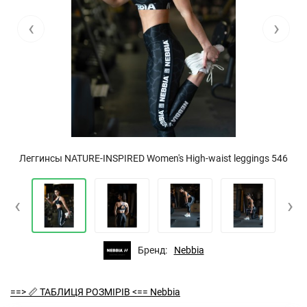
‹
›
Леггинсы NATURE-INSPIRED Women's High-waist leggings 546
‹
›
Бренд:
Nebbia
==> 📏 ТАБЛИЦЯ РОЗМІРІВ <== Nebbia