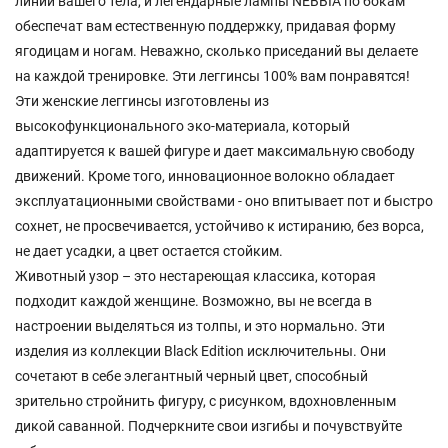
линии вашего тела, и легендарные лампы NEBBIA по бокам
обеспечат вам естественную поддержку, придавая форму
ягодицам и ногам. Неважно, сколько приседаний вы делаете
на каждой тренировке. Эти леггинсы 100% вам понравятся!
Эти женские леггинсы изготовлены из
высокофункционального эко-материала, который
адаптируется к вашей фигуре и дает максимальную свободу
движений. Кроме того, инновационное волокно обладает
эксплуатационными свойствами - оно впитывает пот и быстро
сохнет, не просвечивается, устойчиво к истиранию, без ворса,
не дает усадки, а цвет остается стойким.
Животный узор – это нестареющая классика, которая
подходит каждой женщине. Возможно, вы не всегда в
настроении выделяться из толпы, и это нормально. Эти
изделия из коллекции Black Edition исключительны. Они
сочетают в себе элегантный черный цвет, способный
зрительно стройнить фигуру, с рисунком, вдохновленным
дикой саванной. Подчеркните свои изгибы и почувствуйте