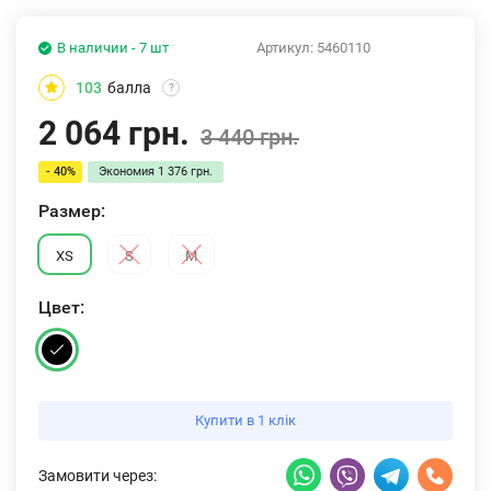
В наличии - 7 шт
Артикул:
5460110
103
балла
?
2 064 грн.
3 440 грн.
- 40%
Экономия
1 376 грн.
Размер:
XS
S
M
Цвет:
Купити в 1 клік
Замовити через: