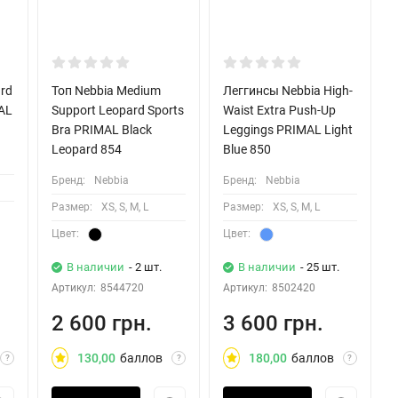
rd
Топ Nebbia Medium
Леггинсы Nebbia High-
MAL
Support Leopard Sports
Waist Extra Push-Up
Bra PRIMAL Black
Leggings PRIMAL Light
Leopard 854
Blue 850
Бренд:
Nebbia
Бренд:
Nebbia
Размер:
XS, S, M, L
Размер:
XS, S, M, L
Цвет:
Цвет:
В наличии
- 2 шт.
В наличии
- 25 шт.
Артикул:
8544720
Артикул:
8502420
2 600 грн.
3 600 грн.
130,00
баллов
180,00
баллов
?
?
?