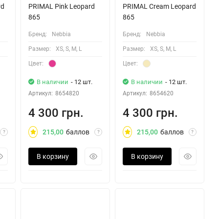
rd
PRIMAL Pink Leopard
PRIMAL Cream Leopard
865
865
Бренд:
Nebbia
Бренд:
Nebbia
Размер:
XS, S, M, L
Размер:
XS, S, M, L
Цвет:
Цвет:
В наличии
- 12 шт.
В наличии
- 12 шт.
Артикул:
8654820
Артикул:
8654620
4 300 грн.
4 300 грн.
215,00
баллов
215,00
баллов
?
?
?
В корзину
В корзину