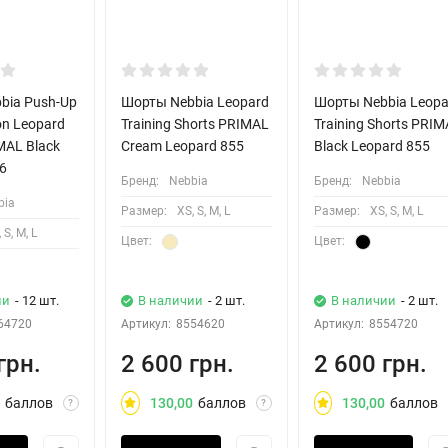
bia Push-Up
Шорты Nebbia Leopard
Шорты Nebbia Leopa
on Leopard
Training Shorts PRIMAL
Training Shorts PRI
MAL Black
Cream Leopard 855
Black Leopard 855
6
Бренд:
Nebbia
Бренд:
Nebbia
bia
Размер:
XS, S, M, L
Размер:
XS, S, M, L
 S, M, L
Цвет:
Цвет:
ии
- 12 шт.
В наличии
- 2 шт.
В наличии
- 2 шт.
64720
Артикул:
8554620
Артикул:
8554720
грн.
2 600 грн.
2 600 грн.
баллов
130,00
баллов
130,00
баллов
?
?