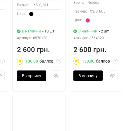
Бренд:
Nebbia
Размер:
XS, S, M, L
Размер:
XS, S, M, L
Цвет:
Цвет:
В наличии
- 10 шт.
В наличии
- 2 шт.
Артикул:
8570120
Артикул:
8564820
2 600 грн.
2 600 грн.
130,00
баллов
130,00
баллов
?
?
?
В корзину
В корзину