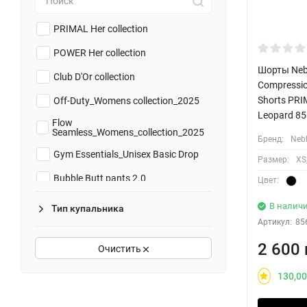
M/L
light brown
PRIMAL Her collection
brown
POWER Her collection
dark brown
Шорты Neb
Club D'Or collection
Compressi
taupe
Shorts PRI
Off-Duty_Womens collection_2025
Leopard 85
bordo
Flow
Seamless_Womens_collection_2025
Бренд:
Neb
wine
Gym Essentials_Unisex Basic Drop
Размер:
XS,
steel blue
Bubble Butt pants 2.0
Цвет:
light blue
Deni x NEBBIA
В налич
Тип купальника
bright blue
Артикул:
85
Strong Beauty_2025
cobalt
2 600 
Очистить
Totally Seamless_2025
blue
NEBBIA x Olympia_Women's №3
130,00
blue dark
Summer Drop collection