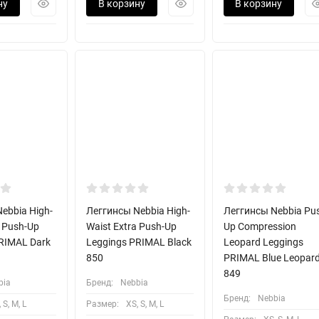
ну
В корзину
В корзину
ebbia High-
Леггинсы Nebbia High-
Леггинсы Nebbia Pu
a Push-Up
Waist Extra Push-Up
Up Compression
RIMAL Dark
Leggings PRIMAL Black
Leopard Leggings
850
PRIMAL Blue Leopar
849
bia
Бренд:
Nebbia
Бренд:
Nebbia
 S, M, L
Размер:
XS, S, M, L