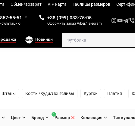
та
Обмен/возврат
VIP карта
Таблицы размеров
Сертифи
 857-55-51
+38 (099) 033-75-05
онсультацию
Оформить заказ Viber/Telegram
продажа
Новинки
Штаны
Кофты/Худи/Лонгсливы
Куртки
Платья
Ю
1
H
Цвет
Бренд
Размер
Коллекция
Тип купал