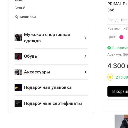
PRIMAL Pin
Бельё
866
Купальники
Бренд:
Neb
Размер:
XS,
Мужская спортивная
Цвет:
одежда
В налич
Артикул:
86
Обувь
4 300 
Аксессуары
215,00
Подарочная упаковка
В корзи
Подарочные сертификаты