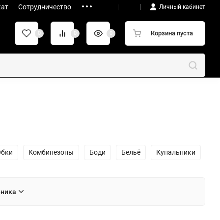
кат
Сотрудничество
UA
|
RU
Личный кабинет
Корзина пуста
0
0
0
бки
Комбинезоны
Боди
Бельё
Купальники
ьника