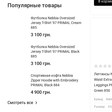
light grey
В корзи
Популярные товары
Barbell Therapy collection
grey
Elite Essentials collection
Футболка Nebbia Oversized
dark grey
Jersey T-Shirt '97 PRIMAL Cream
RE-FRESH Drop collection
charcoal
885
Hero_3 collection
3 100 грн.
salmon
Hero_2 collection
losos
Футболка Nebbia Oversized
Hero collection
Jersey T-Shirt '97 PRIMAL Black
orange
885
INTENSE_2023
mango
3 100 грн.
INTENSE
apricot
Леггинсы N
HONEY BUNNY
Спортивная кофта Nebbia
Waist Extr
mocha
Zipper Hoodie with Embroidery
FEEL GOOD, LOOK GOOD
Leggings P
PRIMAL Black 884
peach
Green 850
4 900 грн.
FIT ACTIVEWEAR
lime
Бренд:
Neb
OCEAN SELECTED
Смотреть все
vanilla
Размер:
XS,
ALOHA BABE