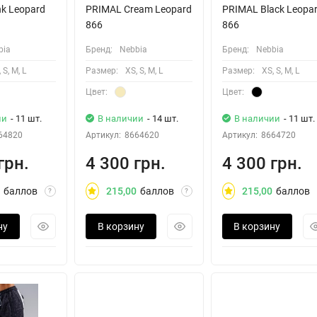
k Leopard
PRIMAL Cream Leopard
PRIMAL Black Leopa
866
866
bia
Бренд:
Nebbia
Бренд:
Nebbia
 S, M, L
Размер:
XS, S, M, L
Размер:
XS, S, M, L
Цвет:
Цвет:
ии
- 11 шт.
В наличии
- 14 шт.
В наличии
- 11 шт.
64820
Артикул:
8664620
Артикул:
8664720
грн.
4 300 грн.
4 300 грн.
баллов
215,00
баллов
215,00
баллов
?
?
ну
В корзину
В корзину