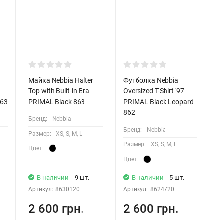
Майка Nebbia Halter
Футболка Nebbia
Top with Built-in Bra
Oversized T-Shirt '97
863
PRIMAL Black 863
PRIMAL Black Leopard
862
Бренд:
Nebbia
Бренд:
Nebbia
Размер:
XS, S, M, L
Размер:
XS, S, M, L
Цвет:
Цвет:
В наличии
- 9 шт.
В наличии
- 5 шт.
Артикул:
8630120
Артикул:
8624720
2 600 грн.
2 600 грн.