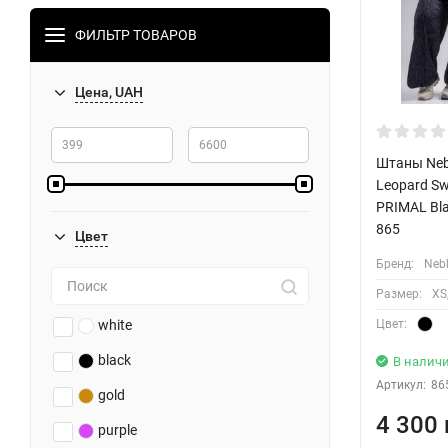
ФИЛЬТР ТОВАРОВ
Цена, UAH
Штаны Neb
Leopard S
PRIMAL Bla
865
Цвет
Бренд:
Neb
Размер:
XS,
Цвет:
white
black
В налич
Артикул:
86
gold
4 300 
purple