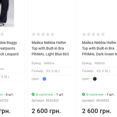
bia Baggy
Майка Nebbia Halter
Майка Nebbia Halter
weatpants
Top with Built-in Bra
Top with Built-in Bra
ck Leopard
PRIMAL Light Blue 863
PRIMAL Dark Green 
Бренд:
Nebbia
Бренд:
Nebbia
bia
Размер:
XS, S, M, L
Размер:
XS, S, M, L
 S, M, L
Цвет:
Цвет:
ии
- 6 шт.
В наличии
- 1 шт.
В наличии
- 1 шт.
54720
Артикул:
8632420
Артикул:
8630920
грн.
2 600 грн.
2 600 грн.