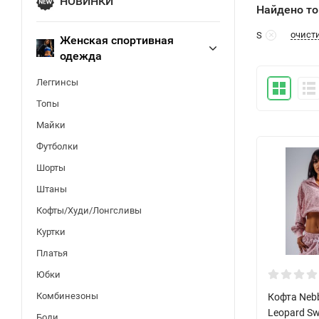
НОВИНКИ
Найдено то
очист
S
Женская спортивная
одежда
Леггинсы
Топы
Майки
Футболки
Шорты
Штаны
Кофты/Худи/Лонгсливы
Куртки
Платья
Юбки
Комбинезоны
Кофта Nebb
Leopard Sw
Боди