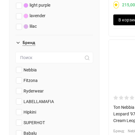
215,00
light purple
lavender
В корзи
lilac
matcha
Бренд
aqua
mint
pistachio
Nebbia
sage
Fitzona
emerald
Ryderwear
light green
LABELLAMAFIA
Топ Nebbia
green
Hipkini
Leopard '9
Cream Leo
dark green
SUPERHOT
Бренд:
Neb
khaki
Babalu