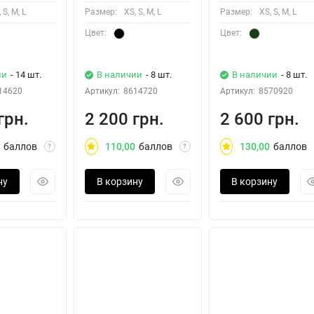
 S, M, L
Размер:
XS, S, M, L
Размер:
XS, S, M, L
Цвет:
Цвет:
ии
- 14 шт.
В наличии
- 8 шт.
В наличии
- 8 шт.
14620
Артикул:
8614720
Артикул:
8570920
грн.
2 200 грн.
2 600 грн.
баллов
110,00
баллов
130,00
баллов
?
?
ну
В корзину
В корзину