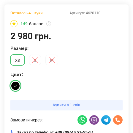
Осталось 4 штуки
Артикул:
4620110
149
баллов
?
2 980 грн.
Размер:
XS
S
M
Цвет:
Купити в 1 клік
Замовити через:
Заказ по телефону:
+38 (096) 857-55-51