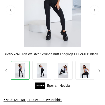
‹
›
Леггинсы High Waisted Scrunch Butt Leggings ELEVATED Black 462
‹
›
Бренд:
Nebbia
==> 📏 ТАБЛИЦЯ РОЗМІРІВ <== Nebbia