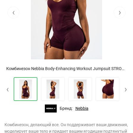
‹
›
Комбинезон Nebbia Body-Enhancing Workout Jumpsuit STRONG BEAUTY Dark Red 427
‹
›
Бренд:
Nebbia
​Комбинезон, делающий все. Он поддерживает ваши движения,
моделирует ваше тело и придает вашим ягодицам подтянутый