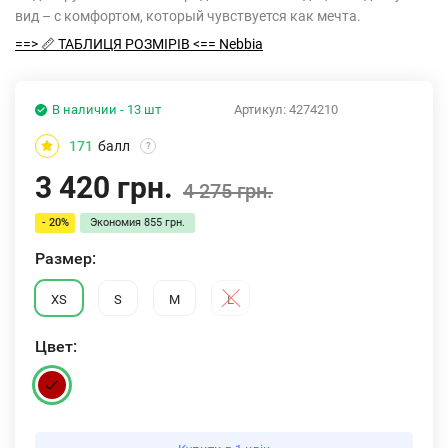
вид – с комфортом, который чувствуется как мечта.
==> 📏 ТАБЛИЦЯ РОЗМІРІВ <== Nebbia
В наличии - 13 шт
Артикул:
4274210
171
балл
?
3 420 грн.
4 275 грн.
- 20%
Экономия
855 грн.
Размер:
XS
S
M
L
Цвет: