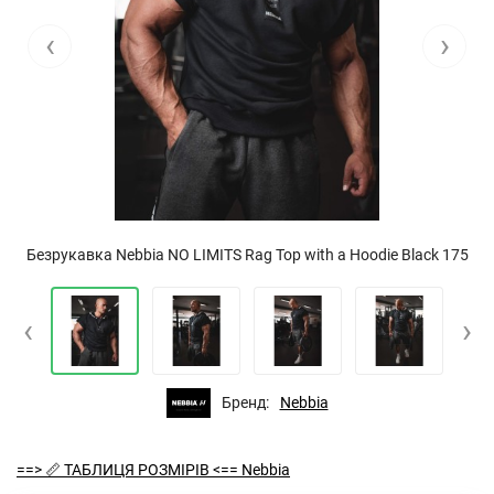
‹
›
Безрукавка Nebbia NO LIMITS Rag Top with a Hoodie Black 175
‹
›
Бренд:
Nebbia
==> 📏 ТАБЛИЦЯ РОЗМІРІВ <== Nebbia