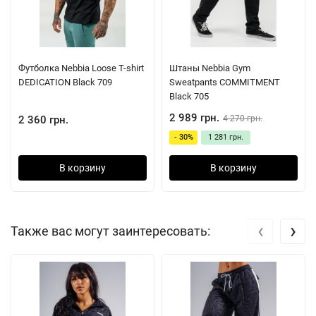
Футболка Nebbia Loose T-shirt
Штаны Nebbia Gym
DEDICATION Black 709
Sweatpants COMMITMENT
Black 705
2 989 грн.
4 270 грн.
2 360 грн.
- 30%
1 281 грн.
В корзину
В корзину
‹
›
Также вас могут заинтересовать: