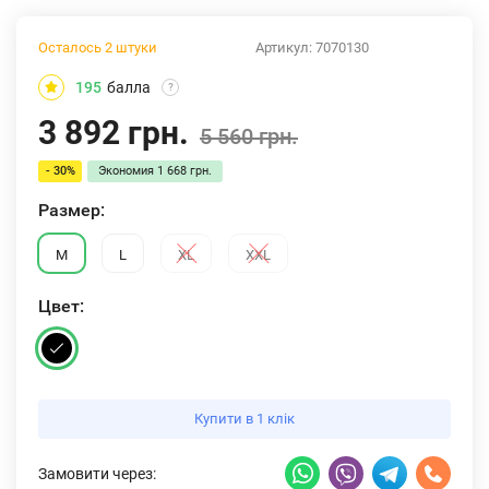
Осталось 2 штуки
Артикул:
7070130
195
балла
?
3 892 грн.
5 560 грн.
- 30%
Экономия
1 668 грн.
Размер:
M
L
XL
XXL
Цвет:
Купити в 1 клік
Замовити через: