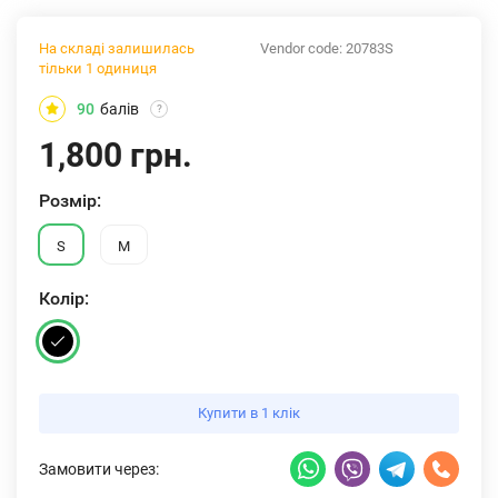
На складі залишилась
Vendor code:
20783S
тільки 1 одиниця
90
балів
?
1,800 грн.
Розмiр:
S
M
Колiр:
Купити в 1 клік
Замовити через: