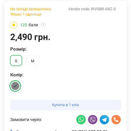
На складі залишилась
Vendor code:
RIVSBR-GBZ-S
тільки 1 одиниця
125
бали
?
2,490 грн.
Розмiр:
S
M
Колiр:
Купити в 1 клік
Замовити через: