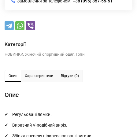
Замовлення за телефоном:
+38 (096) 857-55-51
Категорії
,
,
НОВИНКИ
Жіночий спортивний одяг
Топи
Опис
Характеристики
Відгуки (0)
Опис
Регульовані лямки.
Виразний V-подібний виріз.
Збірка спереду підкреслює ваші вигини.