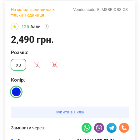
На складі залишилась
Vendor code:
ELMSBR-DBS-XS
тільки 1 одиниця
125
бали
?
2,490 грн.
Розмiр:
XS
S
M
Колiр:
Купити в 1 клік
Замовити через: