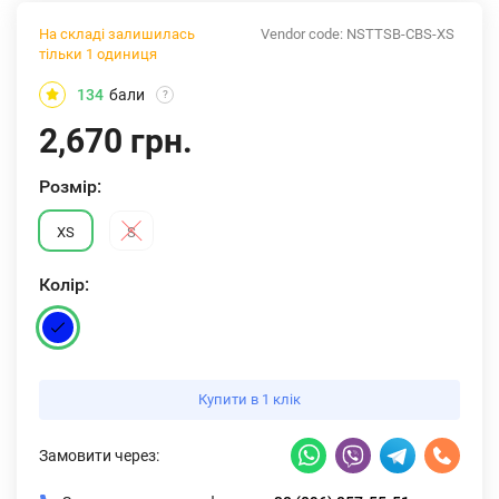
На складі залишилась
Vendor code:
NSTTSB-CBS-XS
тільки 1 одиниця
134
бали
?
2,670 грн.
Розмiр:
XS
S
Колiр:
Купити в 1 клік
Замовити через: