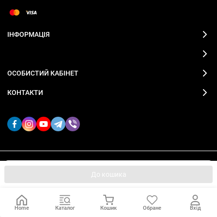
ІНФОРМАЦІЯ
ОСОБИСТИЙ КАБІНЕТ
КОНТАКТИ
Ми використовуємо файли cookie, щоб сайт був кращим
2019-2026 © FITZONA магазин спортивного одягу
OK
До кошика
для вас.
Home
Каталог
Кошик
Обране
Вхід