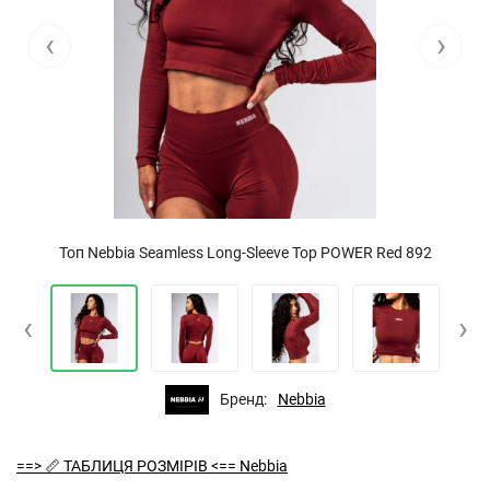
‹
›
Топ Nebbia Seamless Long-Sleeve Top POWER Red 892
‹
›
Бренд:
Nebbia
==> 📏 ТАБЛИЦЯ РОЗМІРІВ <== Nebbia