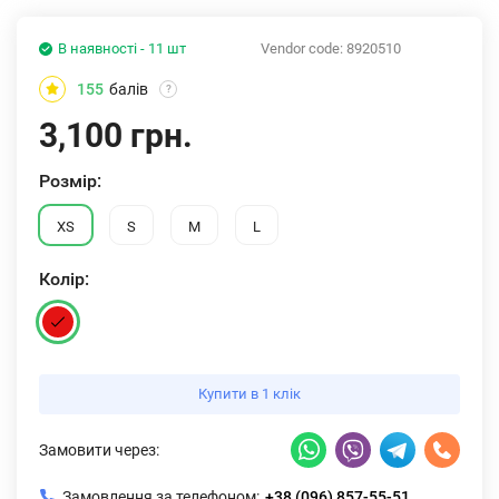
В наявності - 11 шт
Vendor code:
8920510
155
балів
?
3,100 грн.
Розмiр:
XS
S
M
L
Колiр:
Купити в 1 клік
Замовити через:
Замовлення за телефоном:
+38 (096) 857-55-51