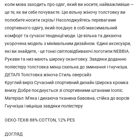
коли мова заходить про одяг, який ви носите, найважливіше —
це те, як ви себе почуваєте. Цю вільну жіночу толстовку ви
полюбите носити скрізь! Насолоджуйтесь перевагами
спортивного одягу, який поєднує в собі максимальний
комфорт та сучасні тенденції моди. Це вільна та дихаюча
укорочена модель з мінімальним дизайном. Єдині аксесуари,
які ви знайдете, - це тонкі світловідбиваючі логотипи NEBBIA.
Рукави та низ мають широку окантовку. Завдяки доданню
поліестеру толстовка менш схильна до зминання і гнучкіша.
ДЕТАЛІ Толстовка жіноча Стиль оверсайз
Круглий виріз Сучасний спортивний дизайн Широка кромка
внизу Добре поєднується зі спортивними штанами Iconic.
Матеріал: М'яка і дихаюча тканина бавовна, стійка до ворсів
Гнучкіша і міцніша завдяки поліестеру
OEKO-TEX® 88% COTTON, 12% PES
ДОГЛЯД