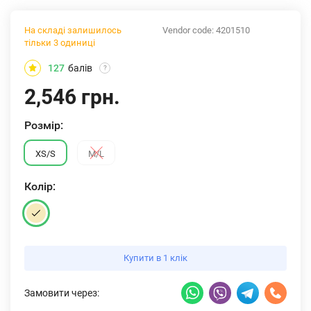
На складі залишилось
Vendor code:
4201510
тільки 3 одиниці
127
балів
?
2,546 грн.
Розмiр:
XS/S
M/L
Колiр:
Купити в 1 клік
Замовити через: