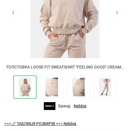
‹
›
ТОЛСТОВКА LOOSE FIT SWEATSHIRT "FEELING GOOD" CREAM 420
Бренд:
Nebbia
==> 📏 ТАБЛИЦЯ РОЗМІРІВ <== Nebbia