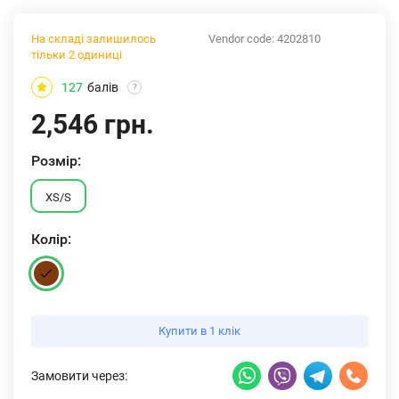
На складі залишилось
Vendor code:
4202810
тільки 2 одиниці
127
балів
?
2,546 грн.
Розмiр:
XS/S
Колiр:
Купити в 1 клік
Замовити через: