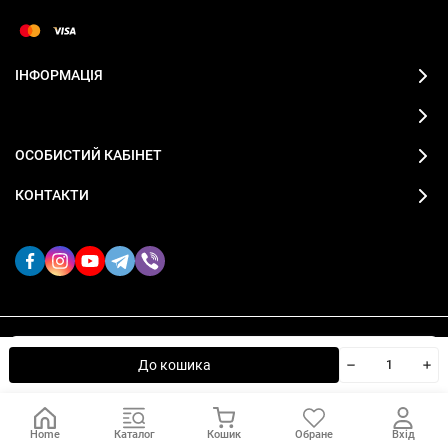
ІНФОРМАЦІЯ
ОСОБИСТИЙ КАБІНЕТ
КОНТАКТИ
2019-2026 © FITZONA магазин спортивного одягу
Ми використовуємо файли cookie, щоб сайт був кращим
OK
До кошика
для вас.
Home
Каталог
Кошик
Обране
Вхід