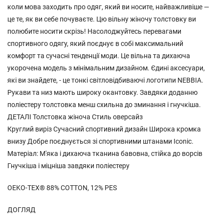
коли мова заходить про одяг, який ви носите, найважливіше —
це те, як ви себе почуваєте. Цю вільну жіночу толстовку ви
полюбите носити скрізь! Насолоджуйтесь перевагами
спортивного одягу, який поєднує в собі максимальний
комфорт та сучасні тенденції моди. Це вільна та дихаюча
укорочена модель з мінімальним дизайном. Єдині аксесуари,
які ви знайдете, - це тонкі світловідбиваючі логотипи NEBBIA.
Рукави та низ мають широку окантовку. Завдяки доданню
поліестеру толстовка менш схильна до зминання і гнучкіша.
ДЕТАЛІ Толстовка жіноча Стиль оверсайз
Круглий виріз Сучасний спортивний дизайн Широка кромка
внизу Добре поєднується зі спортивними штанами Iconic.
Матеріал: М'яка і дихаюча тканина бавовна, стійка до ворсів
Гнучкіша і міцніша завдяки поліестеру
OEKO-TEX® 88% COTTON, 12% PES
ДОГЛЯД