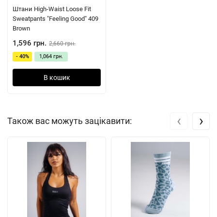
Штани High-Waist Loose Fit
Sweatpants "Feeling Good" 409
Brown
1,596 грн.
2,660 грн.
- 40%
1,064 грн.
В кошик
‹
›
Також вас можуть зацікавити: