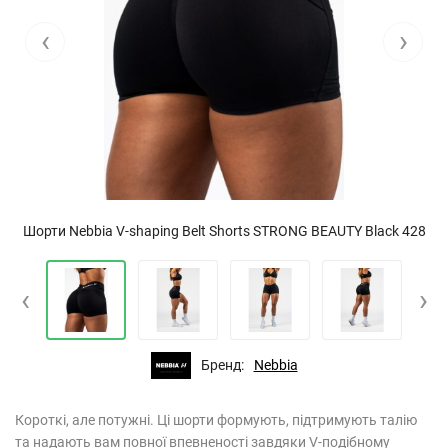
‹
›
Шорти Nebbia V-shaping Belt Shorts STRONG BEAUTY Black 428
‹
›
Бренд:
Nebbia
Короткі, але потужні. Ці шорти формують, підтримують талію
та надають вам повної впевненості завдяки V-подібному