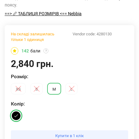
поясу.
==> 📏 ТАБЛИЦЯ РОЗМІРІВ <== Nebbia
На складі залишилась
Vendor code:
4280130
тільки 1 одиниця
142
бали
?
2,840 грн.
Розмiр:
XS
S
M
L
Колiр:
Купити в 1 клік