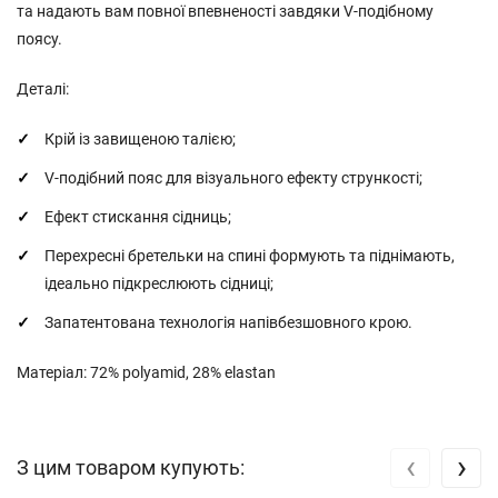
та надають вам повної впевненості завдяки V-подібному
поясу.
Деталі:
Крій із завищеною талією;
V-подібний пояс для візуального ефекту стрункості;
Ефект стискання сідниць;
Перехресні бретельки на спині формують та піднімають,
ідеально підкреслюють сідниці;
Запатентована технологія напівбезшовного крою.
Матеріал: 72% polyamid, 28% elastan
‹
›
З цим товаром купують: