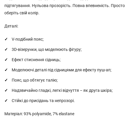
підтягування. Нульова прозорість. Повна впевненість. Просто
оберіть свій колір.
Деталі:
V-подібний пояс;
3D-візерунки, що моделюють фігуру;
Ефект стиснення сідниць;
Моделюючі деталі під сідницями для ефекту пуш-ап;
Пояс, що обтягує талію;
Надзвичайно гладкі, легкі відчуття – як друга шкіра;
Стійкі до присідань та непрозорі.
Матеріал: 93% polyamide, 7% elastane