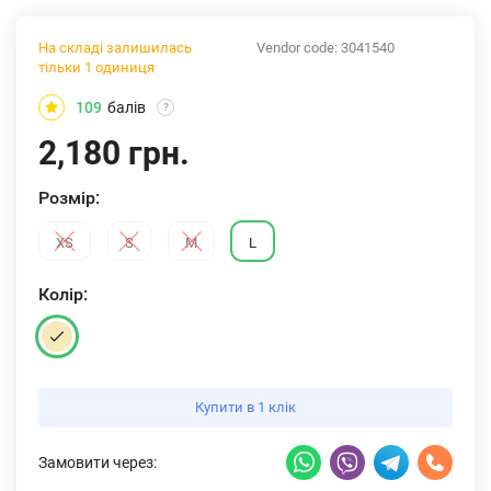
На складі залишилась
Vendor code:
3041540
тільки 1 одиниця
109
балів
?
2,180 грн.
Розмiр:
XS
S
M
L
Колiр:
Купити в 1 клік
Замовити через: