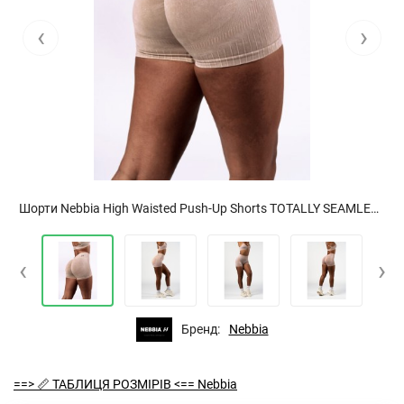
‹
›
Шорти Nebbia High Waisted Push-Up Shorts TOTALLY SEAMLESS Cream 304
‹
›
Бренд:
Nebbia
==> 📏 ТАБЛИЦЯ РОЗМІРІВ <== Nebbia