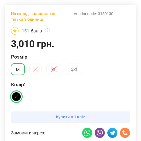
На складі залишилось
Vendor code:
3180130
тільки 3 одиниці
151
балів
?
3,010 грн.
Розмiр:
M
L
XL
XXL
Колiр:
Купити в 1 клік
Замовити через: