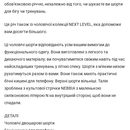
обов'язковою річчю, незалежно від того, чи шукаєте ви шорти
для бігу чи тренувань.
Ця річ також із чоловічої колекції NEXT LEVEL, яка допоможе
вам досягти більшого.
Ці чоловічі шорти відповідають усім вашим вимогам до
функціонального одягу. Вони виготовлені з легкого та
дихаючого матеріалу; ви почуватиметеся свіжим навіть під час
найскладніших тренувань у літню спеку. Шорти з м'яким низом
рухатимуться разом із вами. Вони також мають практичні
бічні кишені для телефону. Верхні шорти вільніші. Талія
зроблена з культової стрічки NEBBIA з маленькою
силіконовою літерою N на внутрішній стороні, щоб вони не
спадали.
ДЕТАЛІ
Чоловічі двошарові шорти