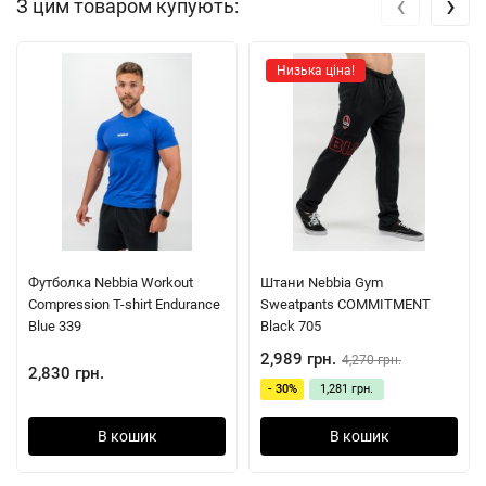
‹
›
З цим товаром купують:
Низька ціна!
Футболка Nebbia Workout
Штани Nebbia Gym
Compression T-shirt Endurance
Sweatpants COMMITMENT
Blue 339
Black 705
2,989 грн.
4,270 грн.
2,830 грн.
- 30%
1,281 грн.
В кошик
В кошик