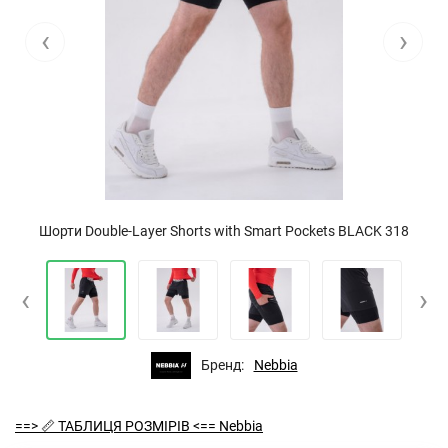
‹
›
Шорти Double-Layer Shorts with Smart Pockets BLACK 318
‹
›
Бренд:
Nebbia
==> 📏 ТАБЛИЦЯ РОЗМІРІВ <== Nebbia