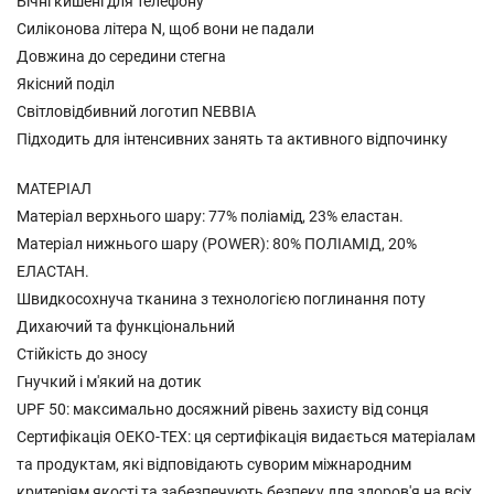
Бічні кишені для телефону
Силіконова літера N, щоб вони не падали
Довжина до середини стегна
Якісний поділ
Світловідбивний логотип NEBBIA
Підходить для інтенсивних занять та активного відпочинку
МАТЕРІАЛ
Матеріал верхнього шару: 77% поліамід, 23% еластан.
Матеріал нижнього шару (POWER): 80% ПОЛІАМІД, 20%
ЕЛАСТАН.
Швидкосохнуча тканина з технологією поглинання поту
Дихаючий та функціональний
Стійкість до зносу
Гнучкий і м'який на дотик
UPF 50: максимально досяжний рівень захисту від сонця
Сертифікація OEKO-TEX: ця сертифікація видається матеріалам
та продуктам, які відповідають суворим міжнародним
критеріям якості та забезпечують безпеку для здоров'я на всіх