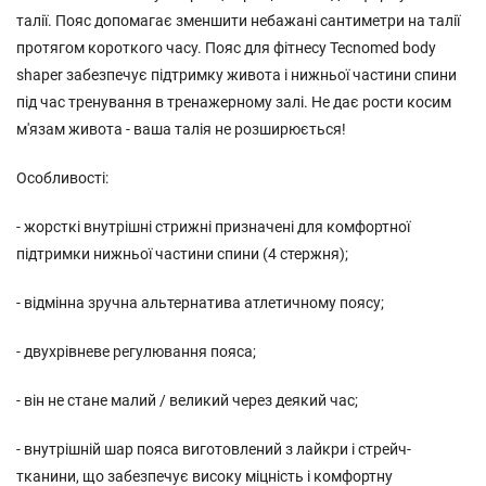
талії. Пояс допомагає зменшити небажані сантиметри на талії
протягом короткого часу. Пояс для фітнесу Tecnomed body
shaper забезпечує підтримку живота і нижньої частини спини
під час тренування в тренажерному залі. Не дає рости косим
м'язам живота - ваша талія не розширюється!
Особливості:
- жорсткі внутрішні стрижні призначені для комфортної
підтримки нижньої частини спини (4 стержня);
- відмінна зручна альтернатива атлетичному поясу;
- двухрівневе регулювання пояса;
- він не стане малий / великий через деякий час;
- внутрішній шар пояса виготовлений з лайкри і стрейч-
тканини, що забезпечує високу міцність і комфортну