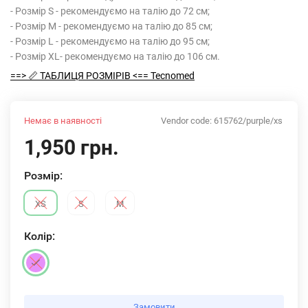
- Розмір S - рекомендуємо на талію​ до 72 см;
- Розмір М - рекомендуємо на талію до 85 см;
- Розмір L - рекомендуємо на талію​ до 95 см;
- Розмір XL- ​рекомендуємо на талію ​до 106 см.
==> 📏 ТАБЛИЦЯ РОЗМІРІВ <== Tecnomed
Немає в наявності
Vendor code:
615762/purple/xs
1,950 грн.
Розмiр:
XS
S
M
Колiр:
Замовити