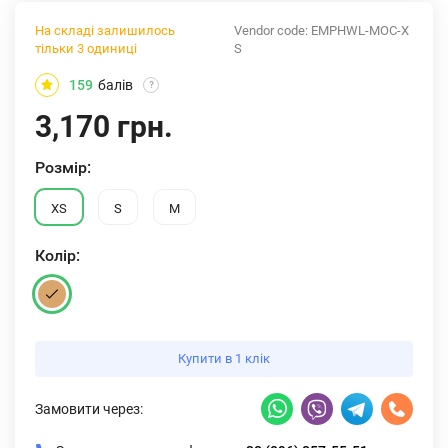
На складі залишилось
Vendor code:
EMPHWL-MOC-X
тільки 3 одиниці
S
159
балів
?
3,170 грн.
Розмiр:
XS
S
M
Колiр:
Купити в 1 клік
Замовити через: