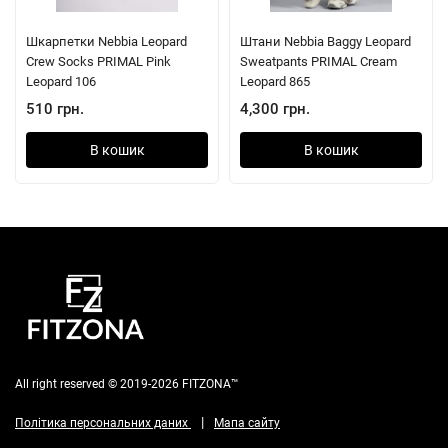
Шкарпетки Nebbia Leopard
Штани Nebbia Baggy Leopard
Crew Socks PRIMAL Pink
Sweatpants PRIMAL Cream
Leopard 106
Leopard 865
510 грн.
4,300 грн.
В кошик
В кошик
All right reserved © 2019-2026 FITZONA™
|
Політика персональних даних
Мапа сайту