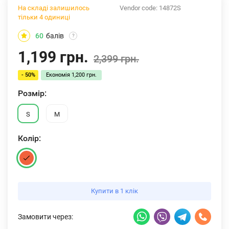
На складі залишилось
Vendor code:
14872S
тільки 4 одиниці
60
балів
?
1,199 грн.
2,399 грн.
- 50%
Економія
1,200 грн.
Розмiр:
S
M
Колiр:
Купити в 1 клік
Замовити через: