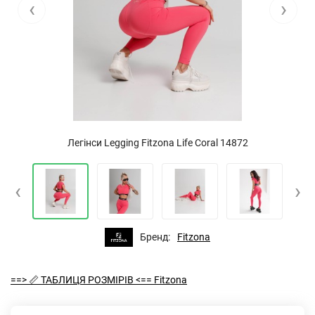
‹
›
Легінси Legging Fitzona Life Coral 14872
‹
›
Бренд:
Fitzona
==> 📏 ТАБЛИЦЯ РОЗМІРІВ <== Fitzona