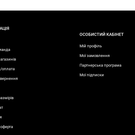
АЦІЯ
ОСОБИСТИЙ КАБІНЕТ
Мій профіль
манда
Мої замовлення
агазинів
Партнерська програма
/оплата
Мої підписки
овернення
размiрів
ат
я
 оферта