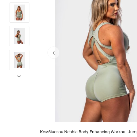
‹
›
Комбінезон Nebbia Body-Enhancing Workout Jumpsuit STRONG BEAUTY Light Green 427