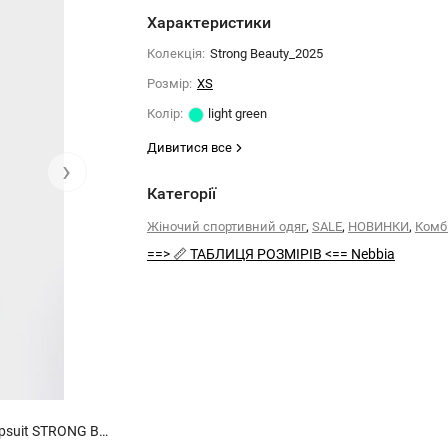
Характеристики
Колекція:
Strong Beauty_2025
Розмiр:
XS
Колiр:
light green
Дивитися все
›
Категорії
,
,
,
Жіночий спортивний одяг
SALE
НОВИНКИ
Комб
==> 📏 ТАБЛИЦЯ РОЗМІРІВ <== Nebbia
Комбінезон Nebbia Body-Enhancing Workout Jumpsuit STRONG BEAUTY Light Green 427