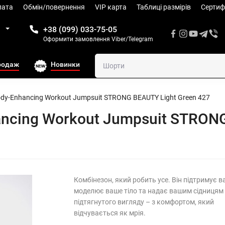
лата
Обмін/повернення
VIP карта
Таблиці размiрів
Сертиф
1
+38 (099) 033-75-05
Оформити замовлення Viber/Telegram
родаж
Новинки
dy-Enhancing Workout Jumpsuit STRONG BEAUTY Light Green 427
ncing Workout Jumpsuit STRONG
​Комбінезон, який робить усе. Він підтримує в
моделює ваше тіло та надає вашим сідницям
підтягнутого вигляду – з комфортом, який
відчувається як мрія.