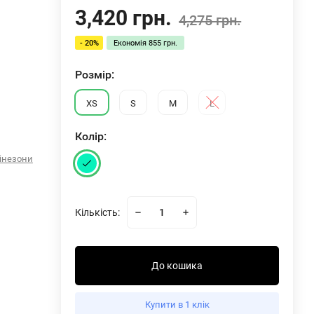
3,420 грн.
4,275 грн.
- 20%
Економія
855 грн.
Розмiр:
XS
S
M
L
Колiр:
інезони
Кількість:
До кошика
Комбінезон Nebbia Body-Enhancing Workout Jumpsuit STRONG BEAUTY Light Green 427
Купити в 1 клік