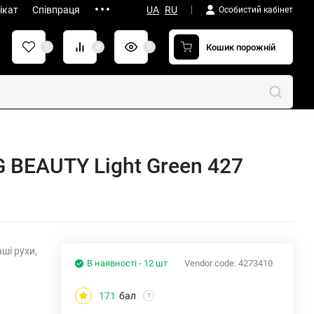
ікат
Співпраця
UA
|
RU
Особистий кабінет
Кошик порожній
0
0
0
 BEAUTY Light Green 427
аші рухи,
В наявності - 12 шт
Vendor code:
4273410
171
бал
?