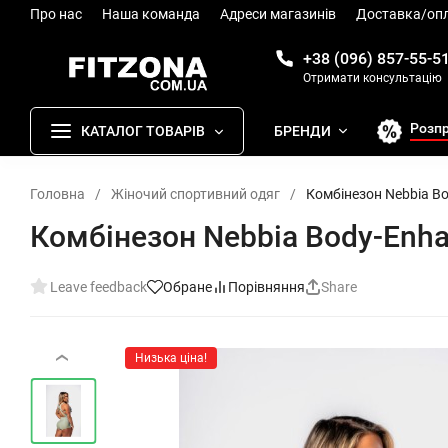
Про нас
Наша команда
Адреси магазинів
Доставка/оп
+38 (096) 857-55-5
Отримати консультацію
Розп
КАТАЛОГ ТОВАРІВ
БРЕНДИ
Головна
/
Жіночий спортивний одяг
/
Комбінезон Nebbia Bo
Комбінезон Nebbia Body-Enha
Leave feedback
Обране
Порівняння
Share
Низька ціна!
‹