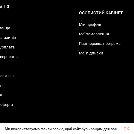
АЦІЯ
ОСОБИСТИЙ КАБІНЕТ
Мій профіль
манда
Мої замовлення
агазинів
Партнерська програма
/оплата
Мої підписки
овернення
размiрів
ат
я
 оферта
OK
Ми використовуємо файли cookie, щоб сайт був кращим для вас.