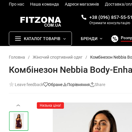
Про нас
Наша команда
Адреси магазинів
Доставка/оп
+38 (096) 857-55-5
Отримати консультацію
Розп
КАТАЛОГ ТОВАРІВ
БРЕНДИ
Головна
/
Жіночий спортивний одяг
/
Комбінезон Nebbia B
Комбінезон Nebbia Body-Enh
Leave feedback
Обране
Порівняння
Share
Низька ціна!
‹