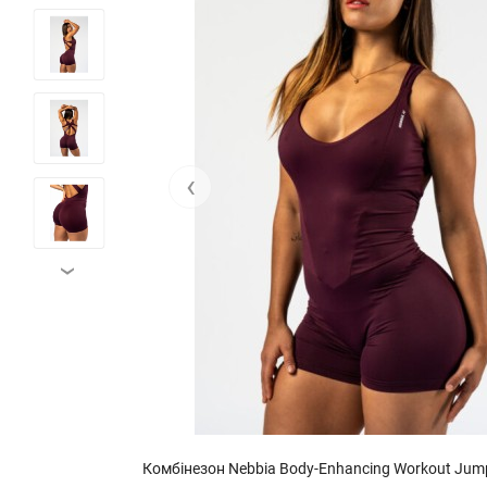
‹
›
Комбінезон Nebbia Body-Enhancing Workout Jumpsuit STRONG BEAUTY Dark Red 427