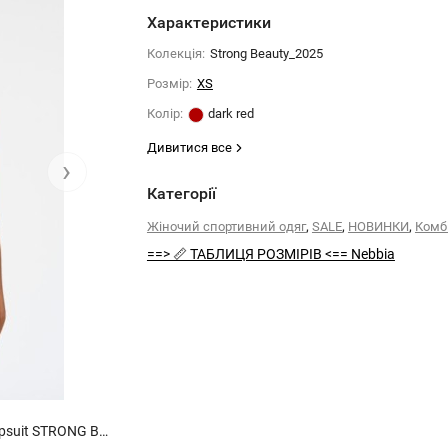
Характеристики
Колекція:
Strong Beauty_2025
Розмiр:
XS
Колiр:
dark red
Дивитися все
›
Категорії
,
,
,
Жіночий спортивний одяг
SALE
НОВИНКИ
Комб
==> 📏 ТАБЛИЦЯ РОЗМІРІВ <== Nebbia
Комбінезон Nebbia Body-Enhancing Workout Jumpsuit STRONG BEAUTY Dark Red 427