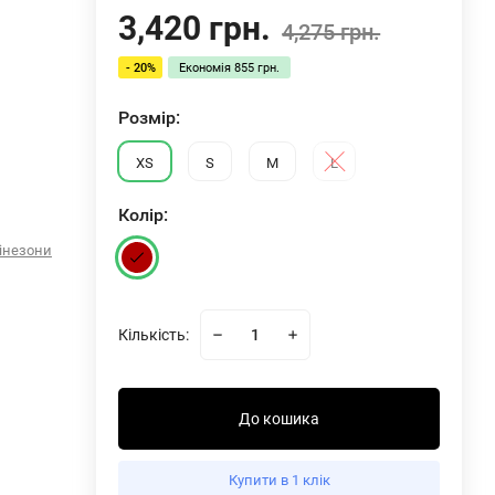
3,420 грн.
4,275 грн.
- 20%
Економія
855 грн.
Розмiр:
XS
S
M
L
Колiр:
інезони
Кількість:
До кошика
Комбінезон Nebbia Body-Enhancing Workout Jumpsuit STRONG BEAUTY Dark Red 427
Купити в 1 клік