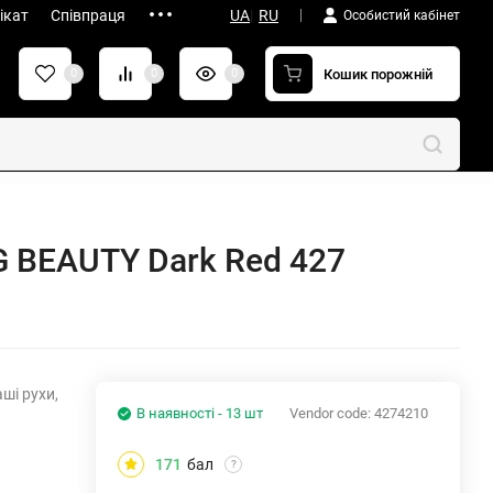
ікат
Співпраця
UA
|
RU
Особистий кабінет
Кошик порожній
0
0
0
G BEAUTY Dark Red 427
аші рухи,
В наявності - 13 шт
Vendor code:
4274210
171
бал
?