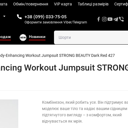
лата
Обмін/повернення
VIP карта
Таблиці размiрів
Сертиф
1
+38 (099) 033-75-05
Оформити замовлення Viber/Telegram
родаж
Новинки
ody-Enhancing Workout Jumpsuit STRONG BEAUTY Dark Red 427
ancing Workout Jumpsuit STRON
​Комбінезон, який робить усе. Він підтримує в
моделює ваше тіло та надає вашим сідницям
підтягнутого вигляду – з комфортом, який
відчувається як мрія.