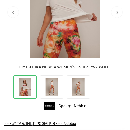
‹
›
ФУТБОЛКА NEBBIA WOMEN'S T-SHIRT 592 WHITE
Бренд:
Nebbia
==> 📏 ТАБЛИЦЯ РОЗМІРІВ <== Nebbia