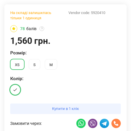
На складі залишилась
Vendor code:
5920410
тільки 1 одиниця
78
балів
?
1,560 грн.
Розмiр:
XS
S
M
Колiр:
Купити в 1 клік
Замовити через: