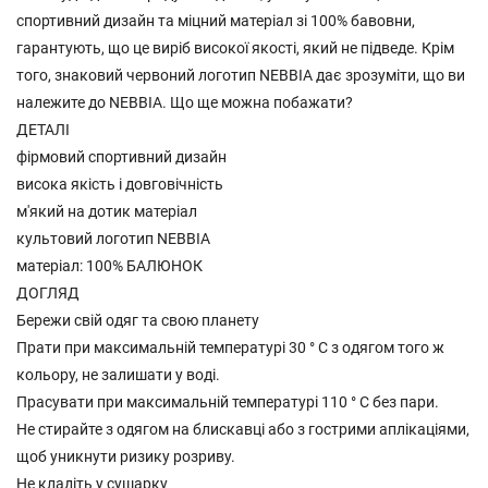
спортивний дизайн та міцний матеріал зі 100% бавовни,
гарантують, що це виріб високої якості, який не підведе. Крім
того, знаковий червоний логотип NEBBIA дає зрозуміти, що ви
належите до NEBBIA. Що ще можна побажати?
ДЕТАЛІ
фірмовий спортивний дизайн
висока якість і довговічність
м'який на дотик матеріал
культовий логотип NEBBIA
матеріал: 100% БАЛЮНОК
ДОГЛЯД
Бережи свій одяг та свою планету
Прати при максимальній температурі 30 ° C з одягом того ж
кольору, не залишати у воді.
Прасувати при максимальній температурі 110 ° C без пари.
Не стирайте з одягом на блискавці або з гострими аплікаціями,
щоб уникнути ризику розриву.
Не кладіть у сушарку