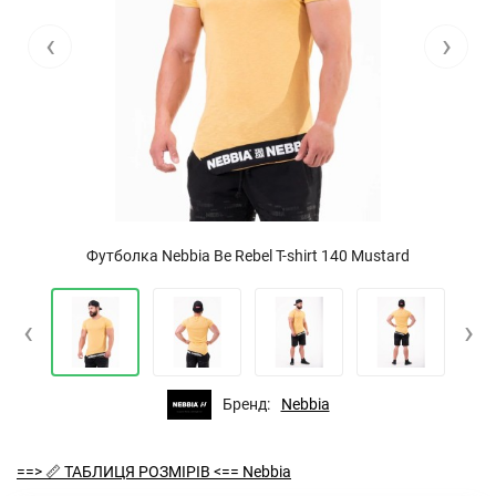
‹
›
Футболка Nebbia Be Rebel T-shirt 140 Mustard
‹
›
Бренд:
Nebbia
==> 📏 ТАБЛИЦЯ РОЗМІРІВ <== Nebbia