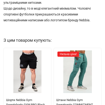
ультраміцними нитками.
Щодо дизайну, то в моді елегантний мінімалізм. Чоловічі
спортивні футболки прикрашаються красивими
мотиваційними написами або логотипом бренду Nebbia.
З цим товаром купують:
Низька ціна!
Шорти Nebbia Gym
Штани Nebbia Gym
Sweatshorts GYM BRO Black
Sweatpants COMMITMENT