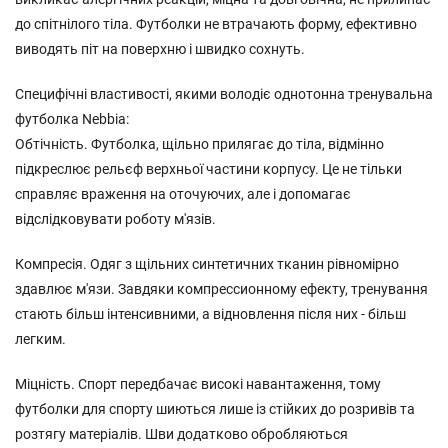
до спітнілого тіла. Футболки не втрачають форму, ефективно
виводять піт на поверхню і швидко сохнуть.
Специфічні властивості, якими володіє однотонна тренувальна
футболка Nebbia:
Обтічність. Футболка, щільно прилягає до тіла, відмінно
підкреслює рельєф верхньої частини корпусу. Це не тільки
справляє враження на оточуючих, але і допомагає
відслідковувати роботу м'язів.
Компресія. Одяг з щільних синтетичних тканин рівномірно
здавлює м'язи. Завдяки компрессионному ефекту, тренування
стають більш інтенсивними, а відновлення після них - більш
легким.
Міцність. Спорт передбачає високі навантаження, тому
футболки для спорту шиються лише із стійких до розривів та
розтягу матеріалів. Шви додатково обробляються