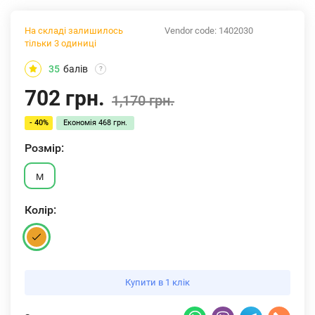
На складі залишилось
Vendor code:
1402030
тільки 3 одиниці
35
балів
?
702 грн.
1,170 грн.
- 40%
Економія
468 грн.
Розмiр:
M
Колiр:
Купити в 1 клік