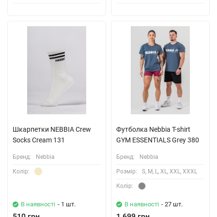
Шкарпетки NEBBIA Crew
Футболка Nebbia T-shirt
Socks Cream 131
GYM ESSENTIALS Grey 380
Бренд:
Nebbia
Бренд:
Nebbia
Колiр:
Розмiр:
S, M, L, XL, XXL, XXXL
Колiр:
В наявності
- 1 шт.
В наявності
- 27 шт.
510 грн.
1,699 грн.