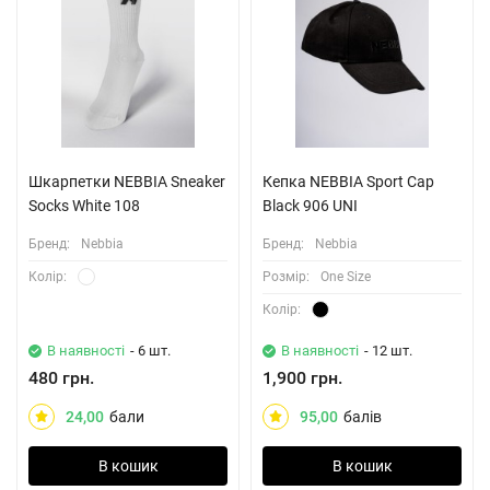
Шкарпетки NEBBIA Sneaker
Кепка NEBBIA Sport Cap
Socks White 108
Black 906 UNI
Бренд:
Nebbia
Бренд:
Nebbia
Колiр:
Розмiр:
One Size
Колiр:
В наявності
- 6 шт.
В наявності
- 12 шт.
480 грн.
1,900 грн.
24,00
бали
95,00
балів
В кошик
В кошик