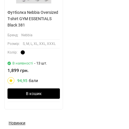
Футболка Nebbia Oversized
T-shirt GYM ESSENTIALS
Black 381
Бренд:
Nebbia
Розмiр:
S, M, L, XL, XXL, XXXL
Колiр:
В наявності
- 13 шт.
1,899 грн.
94,95
бали
В кошик
Новинки