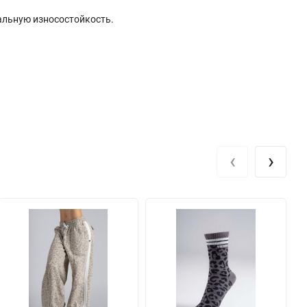
мальную износостойкость.
‹
›