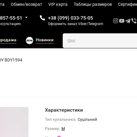
та
Обмен/возврат
VIP карта
Таблицы размеров
Сертифи
 857-55-51
+38 (099) 033-75-05
онсультацию
Оформить заказ Viber/Telegram
продажа
Новинки
DY BDY1594
Характеристики
Тип купальника:
Суцільний
Размер:
M