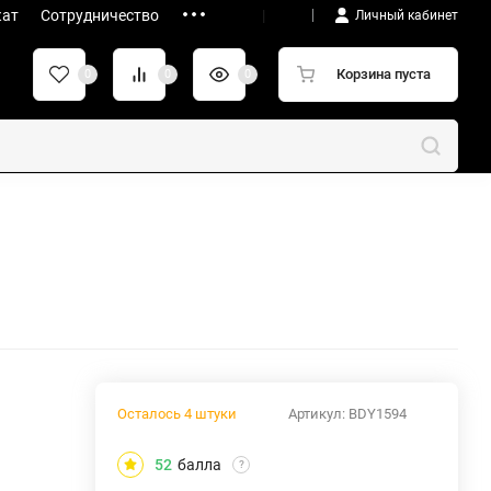
кат
Сотрудничество
UA
|
RU
Личный кабинет
Корзина пуста
0
0
0
Осталось 4 штуки
Артикул:
BDY1594
52
балла
?