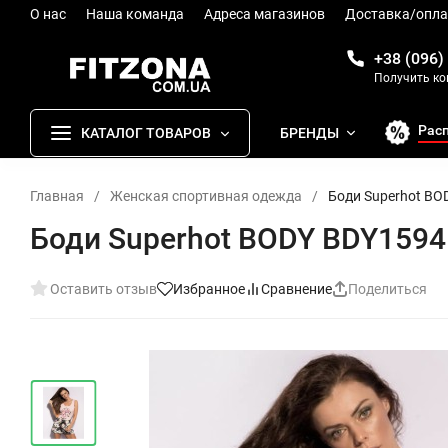
О нас
Наша команда
Адреса магазинов
Доставка/опла
+38 (096)
Получить к
Рас
КАТАЛОГ ТОВАРОВ
БРЕНДЫ
Главная
/
Женская спортивная одежда
/
Боди Superhot BO
Боди Superhot BODY BDY1594
Оставить отзыв
Избранное
Сравнение
Поделиться