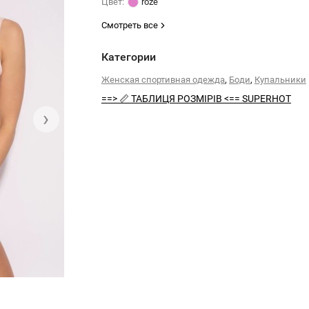
Цвет:
roze
Смотреть все
Категории
,
,
Женская спортивная одежда
Боди
Купальники
==> 📏 ТАБЛИЦЯ РОЗМІРІВ <== SUPERHOT
›
Боди Superhot BODY BDY1594