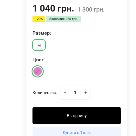
1 040 грн.
1 300 грн.
- 20%
Экономия
260 грн.
Размер:
M
Цвет:
Количество:
В корзину
Боди Superhot BODY BDY1594
Купити в 1 клік