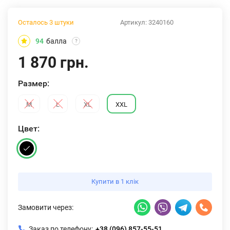
Осталось 3 штуки
Артикул:
3240160
94
балла
?
1 870 грн.
Размер:
M
L
XL
XXL
Цвет:
Купити в 1 клік
Замовити через:
Заказ по телефону:
+38 (096) 857-55-51