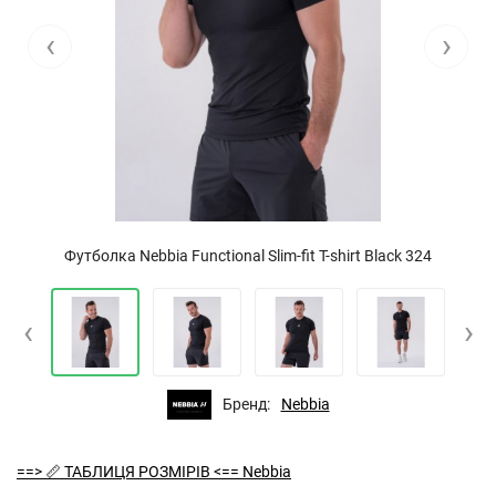
‹
›
Футболка Nebbia Functional Slim-fit T-shirt Black 324
‹
›
Бренд:
Nebbia
==> 📏 ТАБЛИЦЯ РОЗМІРІВ <== Nebbia