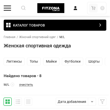
0
КАТАЛОГ ТОВАРОВ
Главная
/
Жіночий спортивний одяг
/
M/L
Женская спортивная одежда
Леггинсы
Топы
Майки
Футболки
Шорты
Ш
Найдено товаров - 8
очистить
M/L
Дата добавления