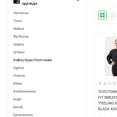
одежда
Леггинсы
Топы
Майки
Футболки
Шорты
Штаны
Кофты/Худи/Лонгсливы
Куртки
Платья
Юбки
Комбинезоны
ТОЛСТОВК
FIT SWEAT
Боди
"FEELING 
Бельё
BLACK 420
Купальники