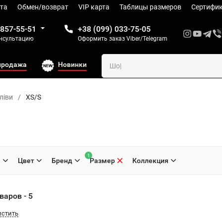
та
Обмен/возврат
VIP карта
Таблицы размеров
Сертифи
 857-55-51
+38 (099) 033-75-05
онсультацию
Оформить заказ Viber/Telegram
продажа
Новинки
ліви
/
XS/S
1
H
Цвет
Бренд
Размер
Коллекция
варов - 5
истить