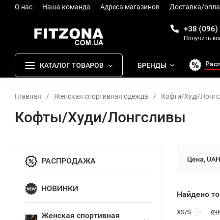
О нас
Наша команда
Адреса магазинов
Доставка/опла
+38 (096)
Получить к
Рас
КАТАЛОГ ТОВАРОВ
БРЕНДЫ
Главная
/
Женская спортивная одежда
/
Кофти/Худі/Лонгс
Кофты/Худи/Лонгсливы
Цена, UA
РАСПРОДАЖА
НОВИНКИ
Найдено то
оч
XS/S
Женская спортивная