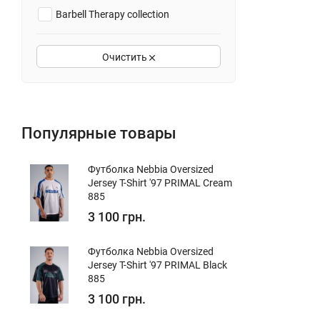
Barbell Therapy collection
Elite Essentials collection
Очистить
RE-FRESH Drop collection
Hero_3 collection
Hero_2 collection
Популярные товары
INTENSE_2023
INTENSE
Футболка Nebbia Oversized
Jersey T-Shirt '97 PRIMAL Cream
FEEL GOOD, LOOK GOOD
885
OCEAN SELECTED
3 100 грн.
Футболка Nebbia Oversized
Jersey T-Shirt '97 PRIMAL Black
885
3 100 грн.