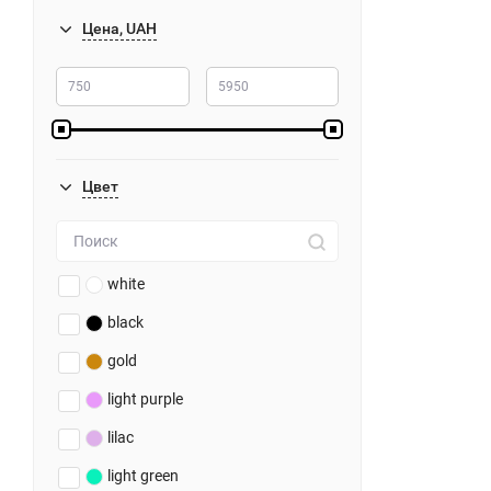
Цена, UAH
Цвет
white
black
gold
light purple
lilac
light green