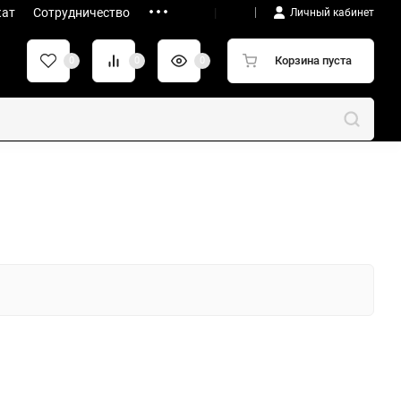
кат
Сотрудничество
UA
|
RU
Личный кабинет
Корзина пуста
0
0
0