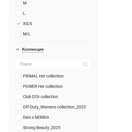
M
grey
L
dark grey
XS/S
orange
M/L
cream
Коллекция
PRIMAL Her collection
POWER Her collection
Club D'Or collection
Off-Duty_Womens collection_2025
Deni x NEBBIA
Strong Beauty_2025