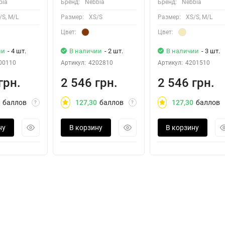
bia
Бренд:
Nebbia
Бренд:
Nebbia
/S, M/L
Размер:
XS/S
Размер:
XS/S, M/L
Цвет:
Цвет:
ии
- 4 шт.
В наличии
- 2 шт.
В наличии
- 3 шт.
00110
Артикул:
4202810
Артикул:
4201510
грн.
2 546 грн.
2 546 грн.
баллов
127,30
баллов
127,30
баллов
?
?
ну
В корзину
В корзину