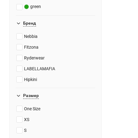
green
pink
Бренд
roze
Nebbia
marron
Fitzona
coral
Ryderwear
dark red
LABELLAMAFIA
beige
Hipkini
light brown
brown
Размер
dark brown
One Size
wine
XS
blue
S
light grey