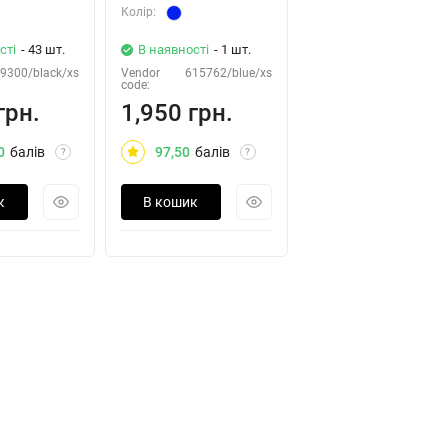
Колiр:
сті
- 43 шт.
В наявності
- 1 шт.
9300/black/xs
Vendor
615762/blue/xs
code:
грн.
1,950 грн.
0
балів
97,50
балів
?
?
к
В кошик