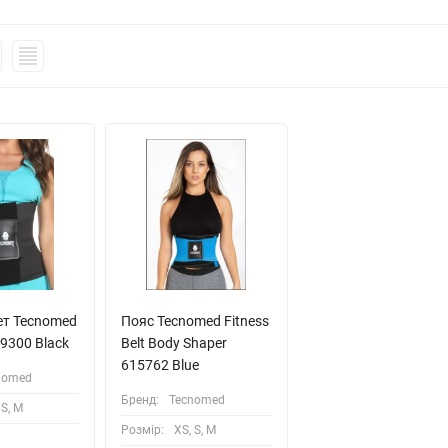
ет Tecnomed
Пояс Tecnomed Fitness
59300 Black
Belt Body Shaper
615762 Blue
nomed
Бренд:
Tecnomed
 S, M
Розмiр:
XS, S, M