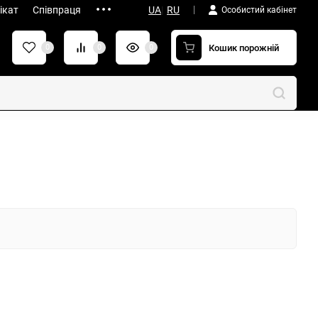
ікат
Співпраця
UA
|
RU
Особистий кабінет
Кошик порожній
0
0
0