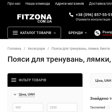
Про нас
Наша команда
Адреси магазинів
Доставка/оп
+38 (096) 857-55-5
Отримати консультацію
Розп
КАТАЛОГ ТОВАРІВ
БРЕНДИ
Головна
/
Аксесуари
/
Пояси для тренувань, лямки, бинти
Пояси для тренувань, лямки,
ФІЛЬТР ТОВАРІВ
Ціна, UAH
Ціна, UAH
Знайдено то
Tecnomed