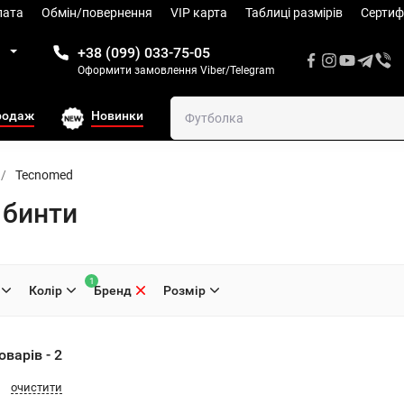
лата
Обмін/повернення
VIP карта
Таблиці размiрів
Сертиф
1
+38 (099) 033-75-05
Оформити замовлення Viber/Telegram
родаж
Новинки
/
Tecnomed
 бинти
1
Колiр
Бренд
Розмiр
варів - 2
очистити