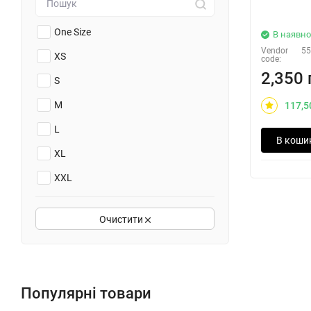
One Size
В наявно
Vendor
55
XS
code:
2,350 
S
M
117,5
L
В коши
XL
XXL
XXXL
Очистити
Популярні товари