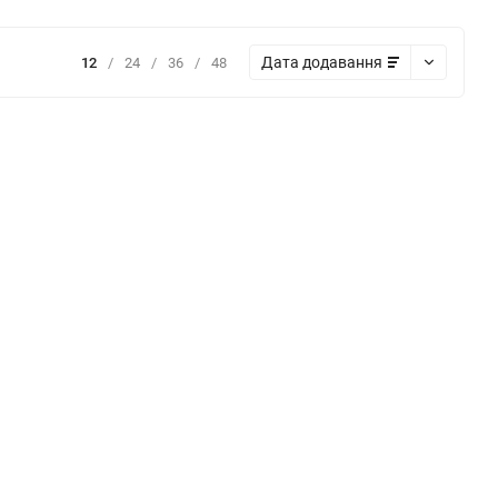
Дата додавання
12
/
24
/
36
/
48