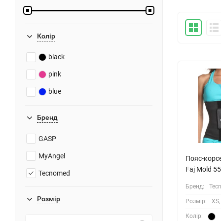
Колiр
black
pink
blue
Бренд
GASP
MyAngel
Пояс-корс
Faj Mold 5
Tecnomed
Бренд:
Tec
Розмiр
Розмiр:
XS,
Колiр: